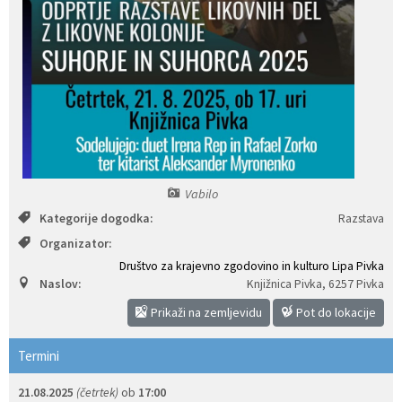
Izobraževanje
Kultura, šport in turizem
Sociala in zdravstvo
Skupna občinska uprava
Vabilo
Kategorije dogodka:
Razstava
Organizator:
Društvo za krajevno zgodovino in kulturo Lipa Pivka
Naslov:
Knjižnica Pivka
,
6257 Pivka
Prikaži na zemljevidu
Pot do lokacije
Termini
21.08.2025
(četrtek)
ob
17:00