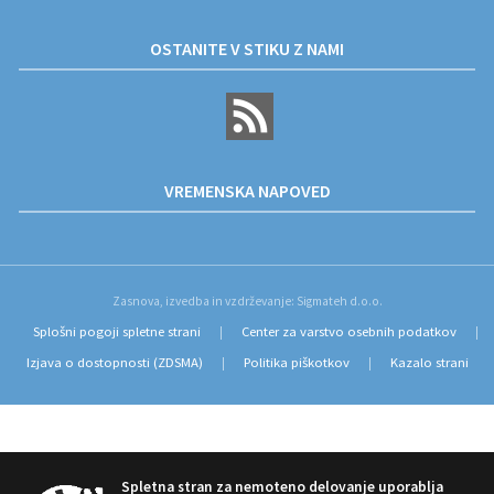
OSTANITE V STIKU Z NAMI
VREMENSKA NAPOVED
Zasnova, izvedba in vzdrževanje: Sigmateh d.o.o.
Splošni pogoji spletne strani
Center za varstvo osebnih podatkov
|
|
Izjava o dostopnosti (ZDSMA)
Politika piškotkov
Kazalo strani
|
|
Spletna stran za nemoteno delovanje uporablja