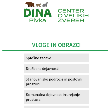
Izobraževanje
Kultura, šport in turizem
Caption
Sociala in zdravstvo
Skupna občinska uprava
VLOGE IN OBRAZCI
Splošne zadeve
Družbene dejavnosti
Stanovanjsko področje in poslovni
prostori
Komunalna dejavnost in urejanje
prostora