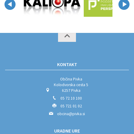
KONTAKT
Občina Pivka
Kolodvorska cesta 5
6257 Pivka
05 72 10 100
05 721 01 02
obcina@pivka.si
URADNE URE