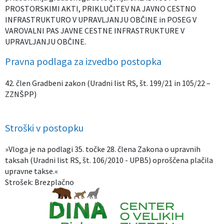
PROSTORSKIMI AKTI, PRIKLUČITEV NA JAVNO CESTNO
Izobraževanje
INFRASTRUKTURO V UPRAVLJANJU OBČINE in POSEG V
VAROVALNI PAS JAVNE CESTNE INFRASTRUKTURE V
Kultura, šport in turizem
UPRAVLJANJU OBČINE.
Pravna podlaga za izvedbo postopka
Sociala in zdravstvo
42. člen Gradbeni zakon (Uradni list RS, št. 199/21 in 105/22 –
Skupna občinska uprava
ZZNŠPP)
Stroški v postopku
»Vloga je na podlagi 35. točke 28. člena Zakona o upravnih
taksah (Uradni list RS, št. 106/2010 - UPB5) oproščena plačila
upravne takse.«
Strošek:
Brezplačno