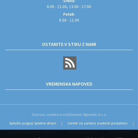
Sreda:
8.00 - 11.00, 13.00 - 17.00
Petek:
8.00 - 11.00
OSTANITE V STIKU Z NAMI
VREMENSKA NAPOVED
Zasnova, izvedba in vzdrževanje: Sigmateh d.o.o.
Splošni pogoji spletne strani
Center za varstvo osebnih podatkov
|
|
Izjava o dostopnosti (ZDSMA)
Politika piškotkov
Kazalo strani
|
|