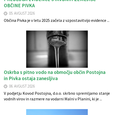
OBČINE PIVKA
Izobraževanje
05. AVGUST 2026
Kultura, šport in turizem
Občina Pivka je v letu 2025 začela z vzpostavitvijo evidence ...
Sociala in zdravstvo
Skupna občinska uprava
Oskrba s pitno vodo na območju občin Postojna
in Pivka ostaja zanesljiva
06. AVGUST 2026
V podjetju Kovod Postojna, d.o.o. skrbno spremljamo stanje
vodnih virov in razmere na vodarni Malni v Planini, ki je ...