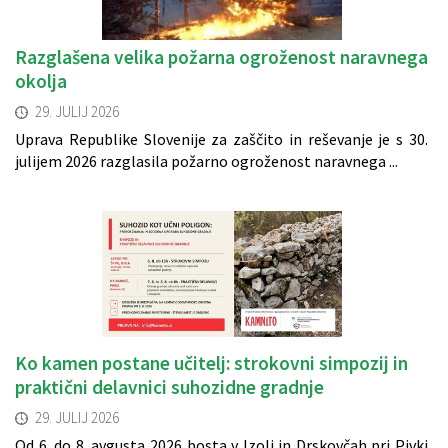
Razglašena velika požarna ogroženost naravnega
okolja
29. JULIJ 2026
Uprava Republike Slovenije za zaščito in reševanje je s 30.
julijem 2026 razglasila požarno ogroženost naravnega ...
Ko kamen postane učitelj: strokovni simpozij in
praktični delavnici suhozidne gradnje
29. JULIJ 2026
Od 6. do 8. avgusta 2026 bosta v Izoli in Drskovčah pri Pivki