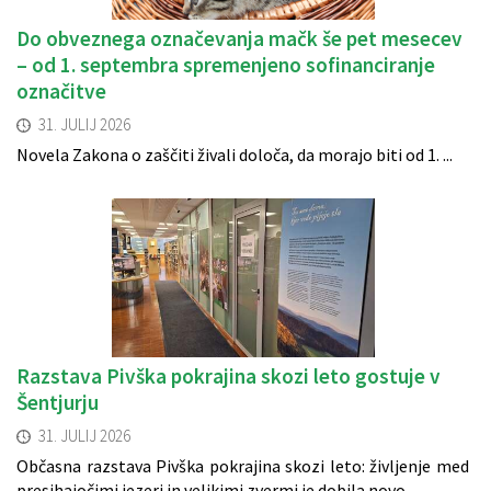
Do obveznega označevanja mačk še pet mesecev
– od 1. septembra spremenjeno sofinanciranje
označitve
31. JULIJ 2026
Novela Zakona o zaščiti živali določa, da morajo biti od 1. ...
Razstava Pivška pokrajina skozi leto gostuje v
Šentjurju
31. JULIJ 2026
Občasna razstava Pivška pokrajina skozi leto: življenje med
presihajočimi jezeri in velikimi zvermi je dobila novo ...