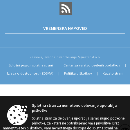
VREMENSKA NAPOVED
Zasnova, izvedba in vzdrževanje: Sigmateh d.o.o.
Splošni pogoji spletne strani
Center za varstvo osebnih podatkov
|
|
Izjava o dostopnosti (ZDSMA)
Politika piškotkov
Kazalo strani
|
|
Spletna stran za nemoteno delovanje uporablja
piškotke
Spletna stran za delovanje uporablja samo nujno potrebne
piškotke, za katere ne potrebujemo vaše privolitve. Brez
namestitve teh piškotkov, vam nemotenega dostopa do spletne strani ne