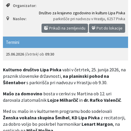
Organizator:
Izobraževanje
Društvo za krajevno zgodovino in kulturo Lipa Pivka
Naslov:
parkirišče pri nadvozu v Hrastju
,
6257 Pivka
Kultura, šport in turizem
Prikaži na zemljevidu
Pot do lokacije
Sociala in zdravstvo
Termini
Skupna občinska uprava
25.06.2026
(četrtek)
ob
09:30
Kulturno društvo Lipa Pivka
vabi v četrtek, 25. junija 2026, na
praznik slovenske državnosti,
na planinski pohod na
Šilentabor
s parkirišča pri nadvozu v Hrastju ob 9.30.
Mašo za domovino
bosta v cerkvi sv. Martina ob 12. uri
darovala zlatomašnik
Lojze Milharčič
in
dr. Rafko Valenčič
.
Med sv. mašo in v kulturnem programu bodo sodelovali
Ženska vokalna skupina Šmihel
,
KD Lipa Pivka
z recitatorji,
za dobro voljo bo poskrbel harmonikar
Lenart Margon
, na
orglicah pa
Miloš Možina
.