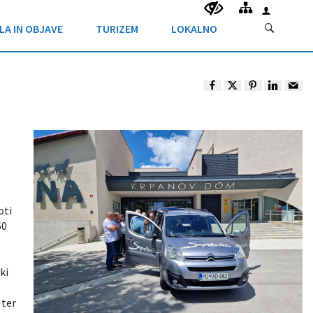
LA IN OBJAVE
TURIZEM
LOKALNO
oti
60
ki
 ter