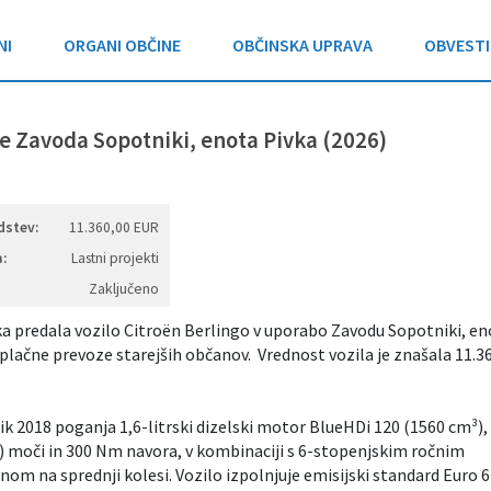
NI
ORGANI OBČINE
OBČINSKA UPRAVA
OBVESTI
be Zavoda Sopotniki, enota Pivka (2026)
dstev:
11.360,00 EUR
:
Lastni projekti
Zaključeno
ivka predala vozilo Citroën Berlingo v uporabo Zavodu Sopotniki, en
ezplačne prevoze starejših občanov. Vrednost vozila je znašala 11.3
ik 2018 poganja 1,6-litrski dizelski motor BlueHDi 120 (1560 cm³), 
) moči in 300 Nm navora, v kombinaciji s 6-stopenjskim ročnim
m na sprednji kolesi. Vozilo izpolnjuje emisijski standard Euro 6