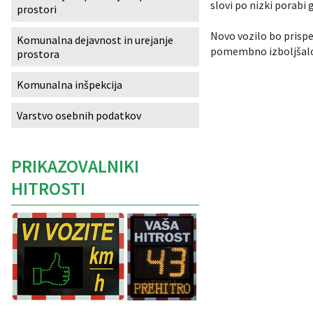
slovi po nizki porabi 
prostori
Izobraževanje
Novo vozilo bo prispe
Komunalna dejavnost in urejanje
pomembno izboljšalo 
prostora
Kultura, šport in turizem
Komunalna inšpekcija
Sociala in zdravstvo
Varstvo osebnih podatkov
Skupna občinska uprava
PRIKAZOVALNIKI
HITROSTI
Caption