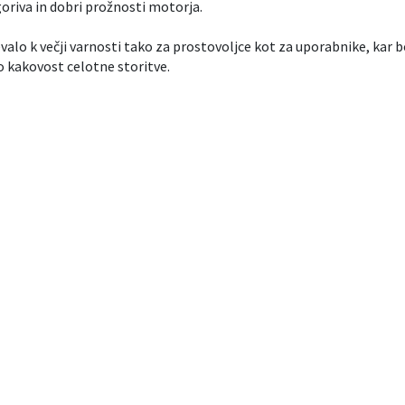
goriva in dobri prožnosti motorja.
valo k večji varnosti tako za prostovoljce kot za uporabnike, kar b
kakovost celotne storitve.