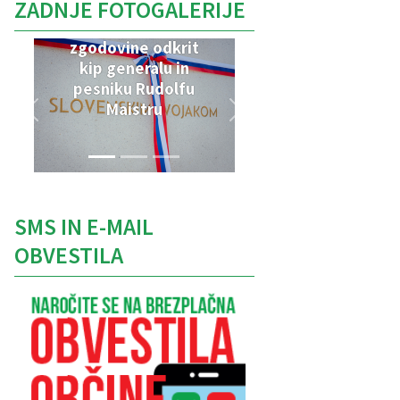
ZADNJE FOTOGALERIJE
V Parku vojaške
zgodovine odkrit
kip generalu in
pesniku Rudolfu
Maistru
SMS IN E-MAIL
OBVESTILA