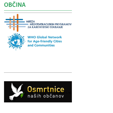
OBČINA
Caption
Caption