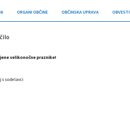
NI
ORGANI OBČINE
OBČINSKA UPRAVA
OBVESTI
čilo
ljene velikonočne praznike!
 s sodelavci