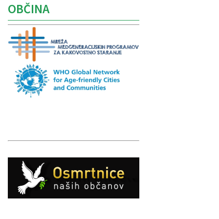
OBČINA
Caption
Caption