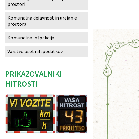
prostori
Izobraževanje
Komunalna dejavnost in urejanje
prostora
Kultura, šport in turizem
Komunalna inšpekcija
Sociala in zdravstvo
Varstvo osebnih podatkov
Skupna občinska uprava
PRIKAZOVALNIKI
HITROSTI
Caption