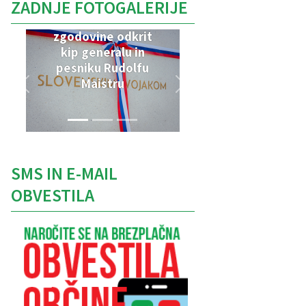
ZADNJE FOTOGALERIJE
V Parku vojaške
zgodovine odkrit
kip generalu in
pesniku Rudolfu
Maistru
SMS IN E-MAIL
OBVESTILA