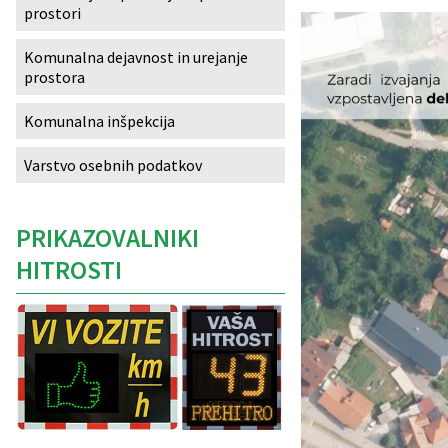
prostori
Izobraževanje
Komunalna dejavnost in urejanje
prostora
Kultura, šport in turizem
Komunalna inšpekcija
Sociala in zdravstvo
Varstvo osebnih podatkov
Skupna občinska uprava
PRIKAZOVALNIKI
HITROSTI
Caption