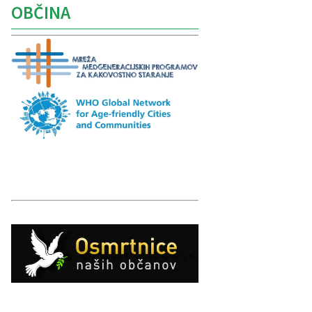
OBČINA
Caption
Caption