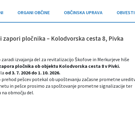
NI
ORGANI OBČINE
OBČINSKA UPRAVA
OBVESTI
i zapori pločnika – Kolodvorska cesta 8, Pivka
aradi izvajanja del za revitalizacijo Škofove in Merkurjeve hiše
zapora pločnika ob objektu Kolodvorska cesta 8 v Pivki.
ala
od 3. 7. 2026 do 1. 10. 2026.
bo prehod pešcev potekal ob upoštevanju začasne prometne ureditv
metu in pešce prosimo za spoštovanje prometne signalizacije ter
u na območju del.