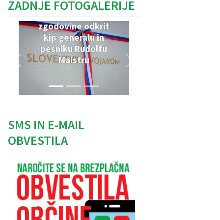
ZADNJE FOTOGALERIJE
V Parku vojaške
zgodovine odkrit
kip generalu in
pesniku Rudolfu
Maistru
SMS IN E-MAIL
OBVESTILA