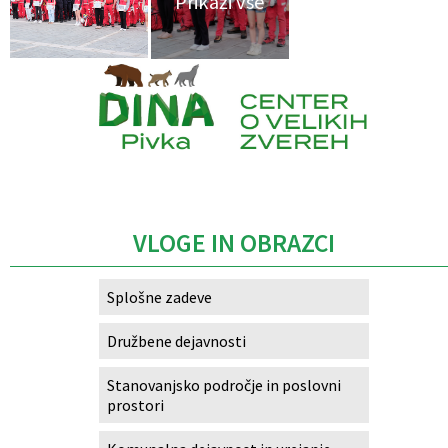
Izobraževanje
Kultura, šport in turizem
Sociala in zdravstvo
Caption
Skupna občinska uprava
VLOGE IN OBRAZCI
Splošne zadeve
Družbene dejavnosti
Stanovanjsko področje in poslovni
prostori