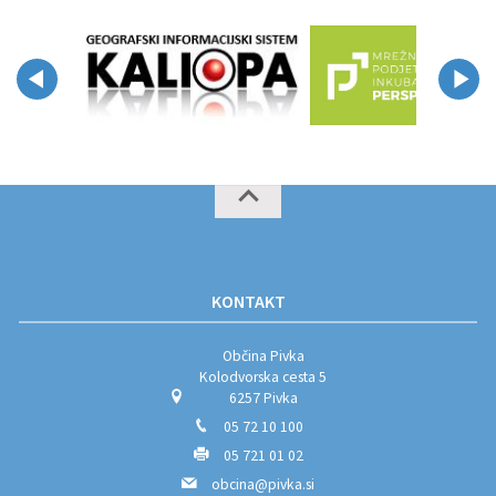
KONTAKT
Občina Pivka
Kolodvorska cesta 5
6257 Pivka
05 72 10 100
05 721 01 02
obcina@pivka.si