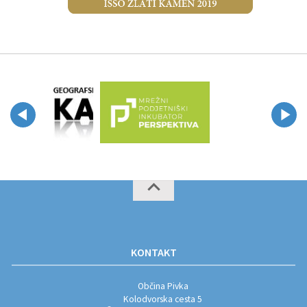
KONTAKT
Občina Pivka
Kolodvorska cesta 5