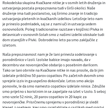
Rokodelska skupina Kvačkane nitke je v osmih letih druženja in
Izobraževanje
ustvarjanja postala prepoznavna tudi v širši okolici. Naše
druženje ima tudi poslanstvo, saj širimo znanje in tradicijo
ustvarjanja pletenih in kvačkanih izdelkov. Letošnje leto nam
Kultura, šport in turizem
je prineslo podmladek, saj se z nami uči in ustvarja sedem
osnovnošolk. Poleg tradicionalne razstave v knjižnici Pivka in
Sociala in zdravstvo
delavnicah v osnovnih šolah smo z našimi izdelki obiskale tudi
dom starejših v Pivki. Dobrodelno leto pa smo zaključile z
Skupna občinska uprava
izletom.
Naša prepoznavnost nam je že lani prinesla sodelovanje s
porodnišnico v Izoli. Izolske babice imajo navado, da v
decembru vse novorojenčke obdarijo s posebnim darilcem.
Tako se lani obrnile na Kvačkane nitke in nas prosile, da bi jim
izdelale približno 50 parov copatkov. Po začetnih dvomih smo
sprejele izziv in ga uspešno dokončale. Letos smo akcijo
ponovile, le da smo namesto copatkov izdelale ninice. Združile
smo prijetno s koristnim in se zapeljale na izlet v Izolo. S seboj
smo vzele 52 ninic, 20 parov copatkov in 20 kapic za
novorojenčke. Prisrčnemu sprejemu v porodnišnici je sledil
klepet z osebjem, kjer smo razglabljale o razlikah med rojstvi