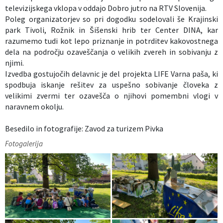
televizijskega vklopa v oddajo Dobro jutro na RTV Slovenija.
Poleg organizatorjev so pri dogodku sodelovali še Krajinski
park Tivoli, Rožnik in Šišenski hrib ter Center DINA, kar
razumemo tudi kot lepo priznanje in potrditev kakovostnega
dela na področju ozaveščanja o velikih zvereh in sobivanju z
njimi.
Izvedba gostujočih delavnic je del projekta LIFE Varna paša, ki
spodbuja iskanje rešitev za uspešno sobivanje človeka z
velikimi zvermi ter ozavešča o njihovi pomembni vlogi v
naravnem okolju.
Besedilo in fotografije: Zavod za turizem Pivka
Fotogalerija