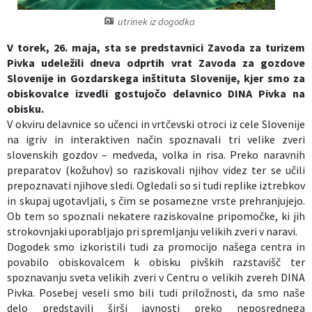
Izobraževanje
utrinek iz dogodka
V torek, 26. maja, sta se predstavnici Zavoda za turizem
Kultura, šport in turizem
Pivka udeležili dneva odprtih vrat Zavoda za gozdove
Slovenije in Gozdarskega inštituta Slovenije, kjer smo za
Sociala in zdravstvo
obiskovalce izvedli gostujočo delavnico DINA Pivka na
obisku.
V okviru delavnice so učenci in vrtčevski otroci iz cele Slovenije
Skupna občinska uprava
na igriv in interaktiven način spoznavali tri velike zveri
slovenskih gozdov – medveda, volka in risa. Preko naravnih
preparatov (kožuhov) so raziskovali njihov videz ter se učili
prepoznavati njihove sledi. Ogledali so si tudi replike iztrebkov
in skupaj ugotavljali, s čim se posamezne vrste prehranjujejo.
Ob tem so spoznali nekatere raziskovalne pripomočke, ki jih
strokovnjaki uporabljajo pri spremljanju velikih zveri v naravi.
Dogodek smo izkoristili tudi za promocijo našega centra in
povabilo obiskovalcem k obisku pivških razstavišč ter
spoznavanju sveta velikih zveri v Centru o velikih zvereh DINA
Pivka. Posebej veseli smo bili tudi priložnosti, da smo naše
delo predstavili širši javnosti preko neposrednega