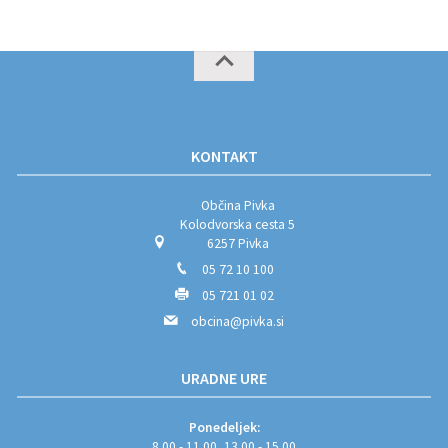
KONTAKT
Občina Pivka
Kolodvorska cesta 5
6257 Pivka
05 72 10 100
05 721 01 02
obcina@pivka.si
URADNE URE
Ponedeljek:
8.00 - 11.00, 13.00 - 15.00