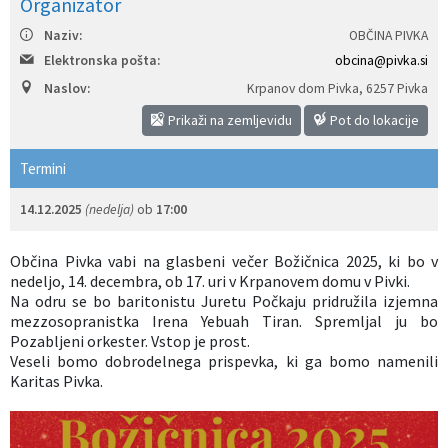
Organizator
Izobraževanje
Naziv:
OBČINA PIVKA
Elektronska pošta:
obcina@pivka.si
Kultura, šport in turizem
Naslov:
Krpanov dom Pivka
,
6257 Pivka
Prikaži na zemljevidu
Pot do lokacije
Sociala in zdravstvo
Termini
Skupna občinska uprava
14.12.2025
(nedelja)
ob
17:00
Občina Pivka vabi na glasbeni večer Božičnica 2025, ki bo v
nedeljo, 14. decembra, ob 17. uri v Krpanovem domu v Pivki.
Na odru se bo baritonistu Juretu Počkaju pridružila izjemna
mezzosopranistka Irena Yebuah Tiran. Spremljal ju bo
Pozabljeni orkester. Vstop je prost.
Veseli bomo dobrodelnega prispevka, ki ga bomo namenili
Karitas Pivka.