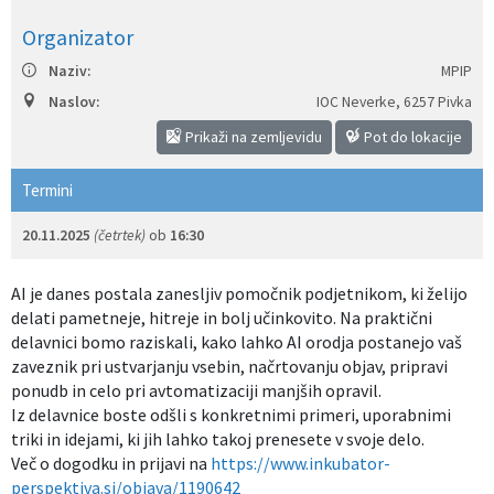
Izobraževanje
Organizator
Naziv:
MPIP
Kultura, šport in turizem
Naslov:
IOC Neverke
,
6257 Pivka
Prikaži na zemljevidu
Pot do lokacije
Sociala in zdravstvo
Termini
Skupna občinska uprava
20.11.2025
(četrtek)
ob
16:30
AI je danes postala zanesljiv pomočnik podjetnikom, ki želijo
delati pametneje, hitreje in bolj učinkovito. Na praktični
delavnici bomo raziskali, kako lahko AI orodja postanejo vaš
zaveznik pri ustvarjanju vsebin, načrtovanju objav, pripravi
ponudb in celo pri avtomatizaciji manjših opravil.
Iz delavnice boste odšli s konkretnimi primeri, uporabnimi
triki in idejami, ki jih lahko takoj prenesete v svoje delo.
Več o dogodku in prijavi na
https://www.inkubator-
perspektiva.si/objava/1190642