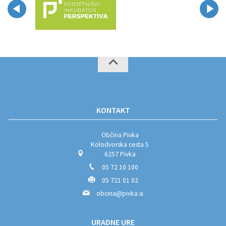
KONTAKT
Občina Pivka
Kolodvorska cesta 5
6257 Pivka
05 72 10 100
05 721 01 02
obcina@pivka.si
URADNE URE