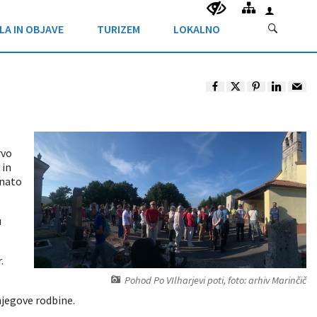
LA IN OBJAVE
TURIZEM
LOKALNO
rvo
 in
 nato
u
.
Pohod Po VIlharjevi poti, foto: arhiv Marinčič
njegove rodbine.