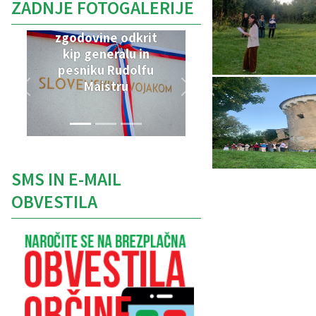
ZADNJE FOTOGALERIJE
V Parku vojaške
zgodovine odkrit
kip generalu in
pesniku Rudolfu
Maistru
SMS IN E-MAIL
OBVESTILA