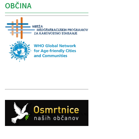
OBČINA
Caption
Caption