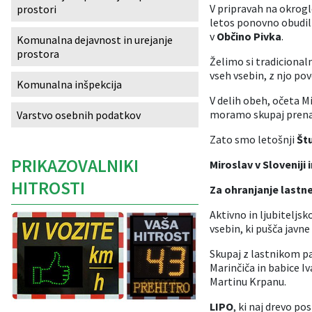
V pripravah na okrogl
prostori
Izobraževanje
letos ponovno obudili
v
Občino Pivka
.
Komunalna dejavnost in urejanje
prostora
Kultura, šport in turizem
Želimo si tradicionaln
vseh vsebin, z njo po
Komunalna inšpekcija
Sociala in zdravstvo
V delih obeh, očeta M
moramo skupaj prenaš
Varstvo osebnih podatkov
Skupna občinska uprava
Zato smo letošnji
Štu
PRIKAZOVALNIKI
Miroslav v Sloveniji 
HITROSTI
Za ohranjanje lastne
Aktivno in ljubiteljs
vsebin, ki pušča javne
Skupaj z lastnikom p
Marinčiča in babice Iv
Martinu Krpanu.
LIPO
, ki naj drevo p
Caption