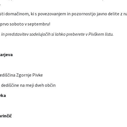
.
sti domačinom, ki s povezovanjem in pozornostjo javno delite z na
 prvo soboto v septembru!
n predstavitev sodelujočih si lahko preberete v Pivškem listu.
harjeva
ediščina Zgornje Pivke
dediščine na meji dveh občin
vka
rinčič