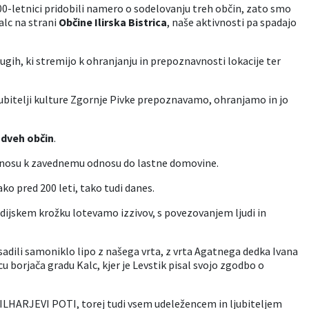
00-letnici pridobili namero o sodelovanju treh občin, zato smo
alc na strani
Občine Ilirska Bistrica
, naše aktivnosti pa spadajo
ugih, ki stremijo k ohranjanju in prepoznavnosti lokacije ter
ljubitelji kulture Zgornje Pivke prepoznavamo, ohranjamo in jo
 dveh občin
.
inosu k zavednemu odnosu do lastne domovine.
ko pred 200 leti, tako tudi danes.
udijskem krožku lotevamo izzivov, s povezovanjem ljudi in
dili samoniklo lipo z našega vrta, z vrta Agatnega dedka Ivana
cu borjača gradu Kalc, kjer je Levstik pisal svojo zgodbo o
VILHARJEVI POTI, torej tudi vsem udeležencem in ljubiteljem