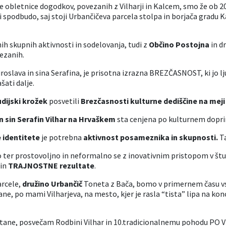
e obletnice dogodkov, povezanih z Vilharji in Kalcem, smo že ob 2
 spodbudo, saj stoji Urbančičeva parcela stolpa in borjača gradu K
ih skupnih aktivnosti in sodelovanja, tudi z
Občino Postojna
in dr
vezanih.
iroslava in sina Serafina, je prisotna izrazna BREZČASNOST, ki jo 
ati dalje.
dijski krožek
posvetili
Brezčasnosti kulturne dediščine na meji
in sin Serafin Vilhar na Hrvaškem
sta cenjena po kulturnem dopr
 identitete
je potrebna
aktivnost posameznika in skupnosti.
Ta
ko ter prostovoljno in neformalno se z inovativnim pristopom v št
 in
TRAJNOSTNE rezultate
.
arcele,
družino Urbančič
Toneta z Bača, bomo v primernem času vsa
ane, po mami Vilharjeva, na mesto, kjer je rasla “tista” lipa na kon
ostane, posvečam Rodbini Vilhar in 10.tradicionalnemu pohodu PO 