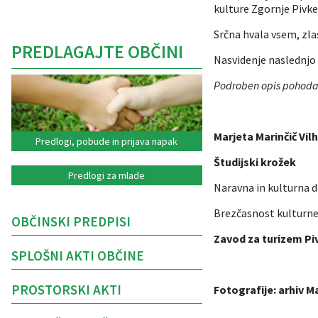
kulture Zgornje Pivke
Srčna hvala vsem, zla
PREDLAGAJTE OBČINI
Nasvidenje naslednjo
Podroben opis pohoda i
Marjeta Marinčič Vil
Predlogi, pobude in prijava napak
Študijski krožek
Predlogi za mlade
Naravna in kulturna d
Brezčasnost kulturne 
OBČINSKI PREDPISI
Zavod za turizem Pi
SPLOŠNI AKTI OBČINE
PROSTORSKI AKTI
Fotografije: arhiv Ma