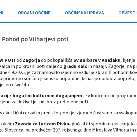
NI
ORGANI OBČINE
OBČINSKA UPRAVA
OBVESTI
i Pohod po Vilharjevi poti
VI POTI
od
Zagorja
do pokopališča
Sv.Barbare v Knežaku
, kjer je
lca in po krožni poti dalje do
gradu Kalc
in nazaj v Zagorje, na p
dne 6.9.2025, je zaznamovalo izjemno vzdušje zbranih pohodnikov
u primerno sončno jesensko popoldne, ki nas je dodobra pogrelo,
rijetno osvežilo…
acij z bogatim kulturnim dogajanjem
je v konceptu in program
ojeno za doživetje tudi brez prehojene poti.
 v akustični cerkvi in pred stolpom je izjemno čustveno za vsakogar
 okviru
Zavoda za turizem Pivka,
počastili spomin na ustvarjalca
 Slovenca, na predvečer 207. rojstnega dne Miroslava Vilharja in 