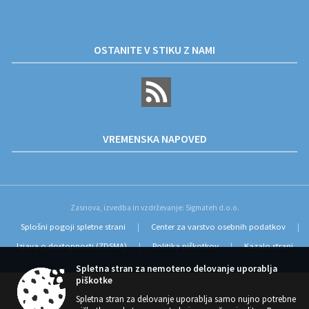
OSTANITE V STIKU Z NAMI
VREMENSKA NAPOVED
Zasnova, izvedba in vzdrževanje: Sigmateh d.o.o.
Splošni pogoji spletne strani
Center za varstvo osebnih podatkov
|
|
Izjava o dostopnosti (ZDSMA)
Politika piškotkov
Kazalo strani
|
|
Spletna stran za nemoteno delovanje uporablja
piškotke
Spletna stran za delovanje uporablja samo nujno potrebne