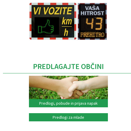
Caption
PREDLAGAJTE OBČINI
Predlogi, pobude in prijava napak
Predlogi za mlade