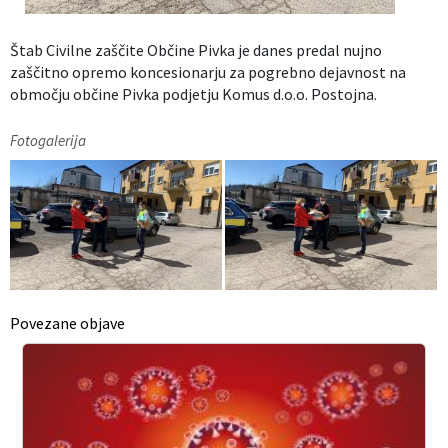
Izobraževanje
Štab Civilne zaščite Občine Pivka je danes predal nujno
zaščitno opremo koncesionarju za pogrebno dejavnost na
Kultura, šport in turizem
območju občine Pivka podjetju Komus d.o.o. Postojna.
Sociala in zdravstvo
Fotogalerija
Skupna občinska uprava
Povezane objave