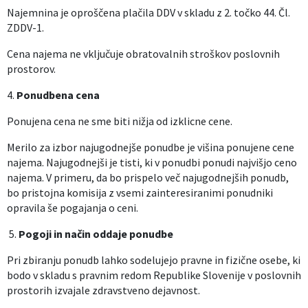
Najemnina je oproščena plačila DDV v skladu z 2. točko 44. Čl.
ZDDV-1.
Cena najema ne vključuje obratovalnih stroškov poslovnih
prostorov.
4.
Ponudbena cena
Ponujena cena ne sme biti nižja od izklicne cene.
Merilo za izbor najugodnejše ponudbe je višina ponujene cene
najema. Najugodnejši je tisti, ki v ponudbi ponudi najvišjo ceno
najema. V primeru, da bo prispelo več najugodnejših ponudb,
bo pristojna komisija z vsemi zainteresiranimi ponudniki
opravila še pogajanja o ceni.
5.
Pogoji in način oddaje ponudbe
Pri zbiranju ponudb lahko sodelujejo pravne in fizične osebe, ki
bodo v skladu s pravnim redom Republike Slovenije v poslovnih
prostorih izvajale zdravstveno dejavnost.