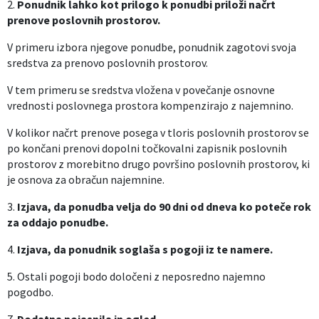
2.
Ponudnik lahko kot prilogo k ponudbi priloži načrt
prenove poslovnih prostorov.
V primeru izbora njegove ponudbe, ponudnik zagotovi svoja
sredstva za prenovo poslovnih prostorov.
V tem primeru se sredstva vložena v povečanje osnovne
vrednosti poslovnega prostora kompenzirajo z najemnino.
V kolikor načrt prenove posega v tloris poslovnih prostorov se
po končani prenovi dopolni točkovalni zapisnik poslovnih
prostorov z morebitno drugo površino poslovnih prostorov, ki
je osnova za obračun najemnine.
3.
Izjava, da ponudba velja do 90 dni od dneva ko poteče rok
za oddajo ponudbe.
4.
Izjava, da ponudnik soglaša s pogoji iz te namere.
5. Ostali pogoji bodo določeni z neposredno najemno
pogodbo.
7.
Dodatna pojasnila in ogled