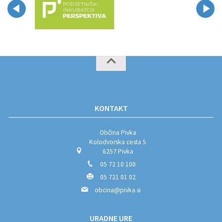
KONTAKT
Občina Pivka
Kolodvorska cesta 5
6257 Pivka
05 72 10 100
05 721 01 02
obcina@pivka.si
URADNE URE