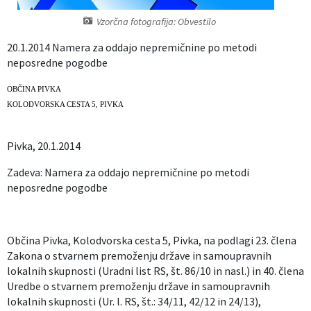
Izobraževanje
Vzorčna fotografija: Obvestilo
20.1.2014 Namera za oddajo nepremičnine po metodi
Kultura, šport in turizem
neposredne pogodbe
Sociala in zdravstvo
OBČINA PIVKA
KOLODVORSKA CESTA 5, PIVKA
Skupna občinska uprava
Pivka, 20.1.2014
Zadeva: Namera za oddajo nepremičnine po metodi
neposredne pogodbe
Občina Pivka, Kolodvorska cesta 5, Pivka, na podlagi 23. člena
Zakona o stvarnem premoženju države in samoupravnih
lokalnih skupnosti (Uradni list RS, št. 86/10 in nasl.) in 40. člena
Uredbe o stvarnem premoženju države in samoupravnih
lokalnih skupnosti (Ur. l. RS, št.: 34/11, 42/12 in 24/13),