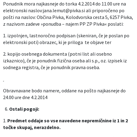
Ponudnik mora najkasneje do torka 4.2.2014 do 11.00 ure na
elektronski naslov:jana.lemut@pivka.si ali priporočeno po
pošti na naslov: Občina Pivka, Kolodvorska cesta 5, 6257 Pivka,
z nazivom zadeve »ponudba – najem PP ZP Pivka« poslati:
1. izpolnjen, lastnoročno podpisan (skeniran, če je poslan po
elektronski poti) obrazec, ki je priloga te objave ter
2. kopijo osebnega dokumenta (potni list ali osebno
izkaznico), če je ponudnik fizična oseba ali s.p., oz. izpisek iz
sodnega registra, če je ponudnik pravna oseba.
Obravnavane bodo namere, oddane na pošto najkasneje do
24.00 ure dne 4.2.2014
6.
Ostali pogoji:
1.
Predmet oddaje so vse navedene nepremičnine iz 1 in 2
točke skupaj, nerazdelno.