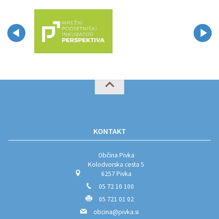
KONTAKT
Občina Pivka
Kolodvorska cesta 5
6257 Pivka
05 72 10 100
05 721 01 02
obcina@pivka.si