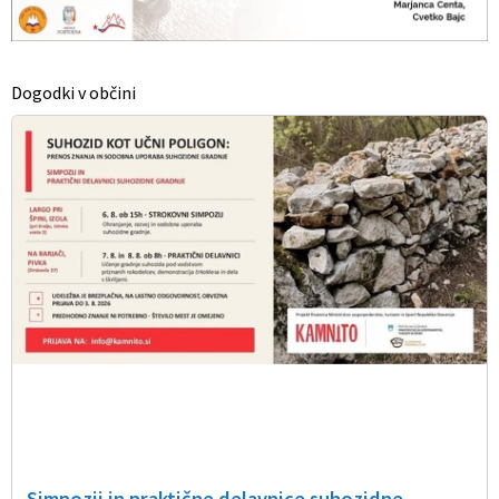
Dogodki v občini
Simpozij in praktične delavnice suhozidne