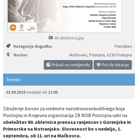
Izobraževanje
Kultura, šport in turizem
80 obletnica.jpg
Sociala in zdravstvo
Kategorije dogodka:
Prireditev
Skupna občinska uprava
Naslov:
Mačkovec, Postojna
,
6230 Postojna
Prikaži na zemljevidu
Pot do lokacije
Termini
01.09.2024
(nedelja)
ob
11:00
Združenje borcev za vrednote narodnoosvobodilnega boja
Postojna in Krajevna organizacija ZB NOB Postojna vabi na
obeležitev 80. obletnice prenosa ranjencev z Gorenjske in
Primorske na Notranjsko. Slovesnost bo v nedeljo, 1.
septembra, ob 11. uri na Mačkovcu.