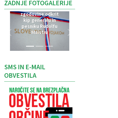
ZADNJE FOTOGALERIJE
V Parku vojaške
zgodovine odkrit
kip generalu in
pesniku Rudolfu
Maistru
SMS IN E-MAIL
OBVESTILA