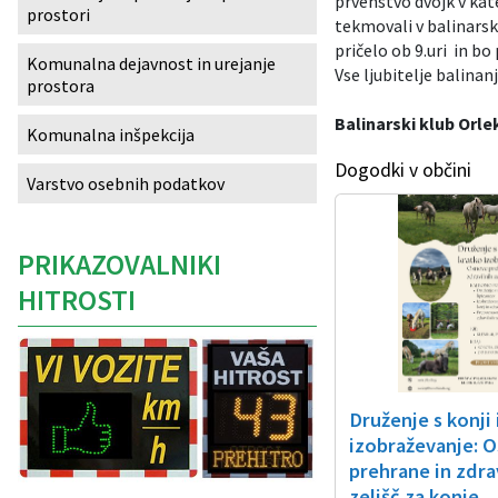
prvenstvo dvojk v kate
prostori
tekmovali v balinarski
Izobraževanje
pričelo ob 9.uri in bo
Komunalna dejavnost in urejanje
Vse ljubitelje balina
prostora
Kultura, šport in turizem
Balinarski klub Orl
Komunalna inšpekcija
Sociala in zdravstvo
Dogodki v občini
Varstvo osebnih podatkov
Skupna občinska uprava
PRIKAZOVALNIKI
HITROSTI
Druženje s konji 
izobraževanje: 
prehrane in zdra
Caption
zelišč za konje