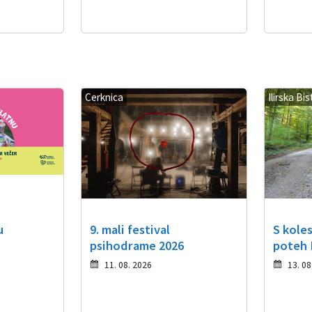
Cerknica
Ilirska Bis
u
9. mali festival
S kole
psihodrame 2026
poteh I
11. 08. 2026
13. 08