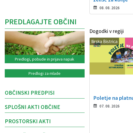
08. 08. 2026
PREDLAGAJTE OBČINI
Dogodki v regiji
Ilirska Bistrica
Predlogi, pobude in prijava napak
Predlogi za mlade
OBČINSKI PREDPISI
Poletje na platn
SPLOŠNI AKTI OBČINE
07. 08. 2026
PROSTORSKI AKTI