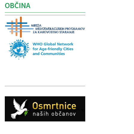
OBČINA
Caption
Caption