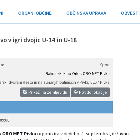
NI
ORGANI OBČINE
OBČINSKA UPRAVA
OBVESTI
o v igri dvojic U-14 in U-18
a:
Šport
Balinarski klub Orlek ORO MET Pivka
arski dvorani Rešta in na zunanjih baliniščih v Pivki
,
6257 Pivka
Prikaži na zemljevidu
Pot do lokacije
09:00
ek ORO MET Pivka
organizira v nedeljo, 1. septembra, državno