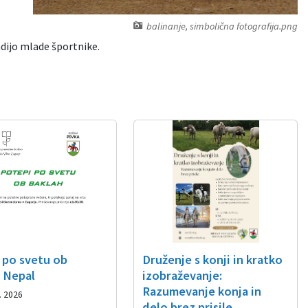
balinanje, simbolična fotografija.png
adijo mlade športnike.
 po svetu ob
Druženje s konji in kratko
: Nepal
izobraževanje:
Razumevanje konja in
. 2026
delo brez prisile