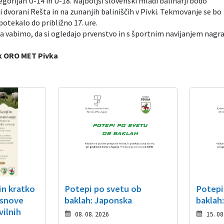
gorijah U-14 in U-18. Najboljši slovenski mladi balinarji bodo
 dvorani Rešta in na zunanjih baliniščih v Pivki. Tekmovanje se bo
 potekalo do približno 17. ure.
nja vabimo, da si ogledajo prvenstvo in s športnim navijanjem nagr
ek ORO MET Pivka
in kratko
Potepi po svetu ob
Potepi
Osnove
baklah: Japonska
baklah
vilnih
08. 08. 2026
15. 08