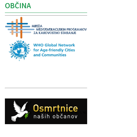
OBČINA
Caption
Caption