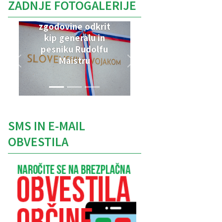
ZADNJE FOTOGALERIJE
V Parku vojaške
zgodovine odkrit
kip generalu in
pesniku Rudolfu
Maistru
SMS IN E-MAIL
OBVESTILA