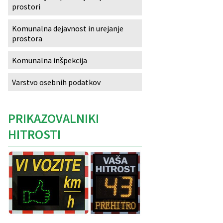
prostori
Izobraževanje
Komunalna dejavnost in urejanje
prostora
Kultura, šport in turizem
Komunalna inšpekcija
Sociala in zdravstvo
Varstvo osebnih podatkov
Skupna občinska uprava
PRIKAZOVALNIKI
HITROSTI
Caption