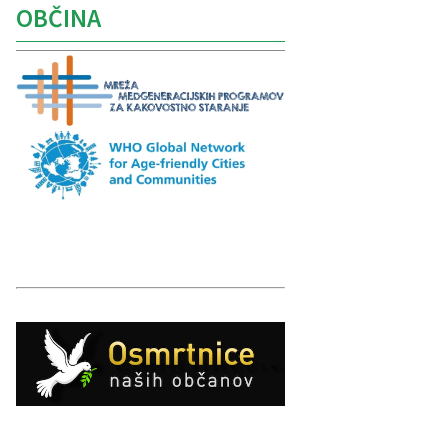
OBČINA
Caption
Caption