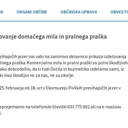
NI
ORGANI OBČINE
OBČINSKA UPRAVA
OBVESTI
lovanje domačega mila in pralnega praška
ihajočih jezer vas vabi na zanimivo delavnico prikaza izdelovanja
nega praška. Komercialna mila in pralni praški so polni škodljivih
kako dobrodošlo, da si tudi čistila in kozmetiko izdelamo sami, iz
i niso škodljivi ne za nas, ne za okolje.
25. februarja ob 18. uri v Ekomuzeju Pivških presihajočih jezer v
h sprejemamo na telefonski številki 031 775 002 ali na e-naslovu
.