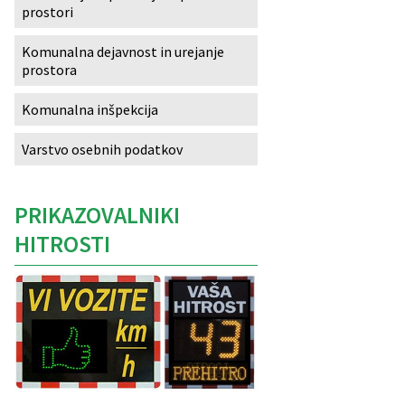
prostori
Izobraževanje
Komunalna dejavnost in urejanje
prostora
Kultura, šport in turizem
Komunalna inšpekcija
Sociala in zdravstvo
Varstvo osebnih podatkov
Skupna občinska uprava
PRIKAZOVALNIKI
HITROSTI
Caption