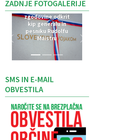
ZADNJE FOTOGALERIJE
V Parku vojaške
zgodovine odkrit
kip generalu in
pesniku Rudolfu
Maistru
SMS IN E-MAIL
OBVESTILA