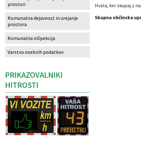
prostori
Hvala, ker skupaj z n
Izobraževanje
Skupna občinska upr
Komunalna dejavnost in urejanje
prostora
Kultura, šport in turizem
Komunalna inšpekcija
Sociala in zdravstvo
Varstvo osebnih podatkov
Skupna občinska uprava
PRIKAZOVALNIKI
HITROSTI
Caption