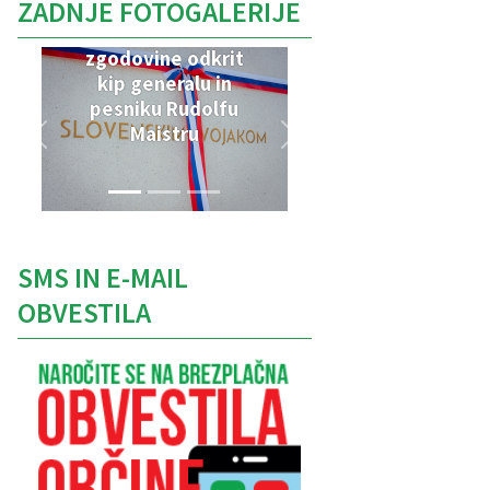
ZADNJE FOTOGALERIJE
V Parku vojaške
zgodovine odkrit
kip generalu in
pesniku Rudolfu
Maistru
SMS IN E-MAIL
OBVESTILA