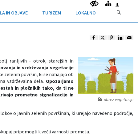
LA IN OBJAVE
TURIZEM
LOKALNO
j ranljivih - otrok, starejših in
vanja in vzdrževanja vegetacije
e zelenih površin, ki se nahajajo ob
jna vzdrževalna dela.
Opozarjamo
stah in pločnikih tako, da ti ne
krivajo prometne signalizacije in
obrez vegetacije
okov o javnih zelenih površinah, ki urejajo navedeno področje,
skupaj pripomogli k večji varnosti prometa.