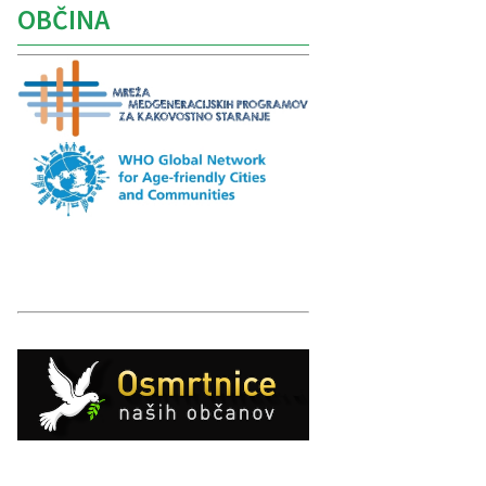
OBČINA
Caption
Caption