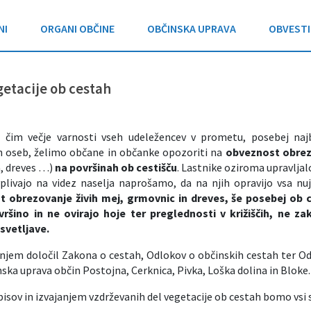
NI
ORGANI OBČINE
OBČINSKA UPRAVA
OBVESTI
etacije ob cestah
 čim večje varnosti vseh udeležencev v prometu, posebej najbol
h oseb, želimo občane in občanke opozoriti na
obveznost obrezo
a, dreves …)
na površinah ob cestišču
. Lastnike oziroma upravljalc
vplivajo na videz naselja naprošamo, da na njih opravijo vsa nu
 obrezovanje živih mej, grmovnic in dreves, še posebej ob ce
ršino in ne ovirajo hoje ter preglednosti v križiščih, ne za
zsvetljave.
jem določil Zakona o cestah, Odlokov o občinskih cestah ter Odl
ska uprava občin Postojna, Cerknica, Pivka, Loška dolina in Bloke.
sov in izvajanjem vzdrževanih del vegetacije ob cestah bomo vsi 