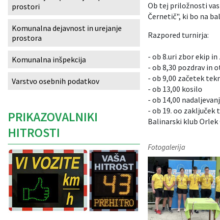
Ob tej priložnosti va
prostori
Izobraževanje
Černetič", ki bo na bal
Komunalna dejavnost in urejanje
Razpored turnirja:
prostora
Kultura, šport in turizem
- ob 8.uri zbor ekip in
Komunalna inšpekcija
Sociala in zdravstvo
- ob 8,30 pozdrav in o
- ob 9,00 začetek te
Varstvo osebnih podatkov
Skupna občinska uprava
- ob 13,00 kosilo
- ob 14,00 nadaljeva
- ob 19. oo zaključek t
PRIKAZOVALNIKI
Balinarski klub Orlek
HITROSTI
Fotogalerija
Caption