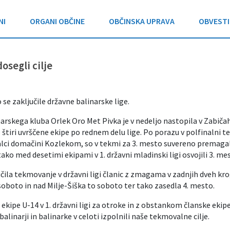
NI
ORGANI OBČINE
OBČINSKA UPRAVA
OBVESTI
dosegli cilje
 se zaključile državne balinarske lige.
arskega kluba Orlek Oro Met Pivka je v nedeljo nastopila v Zabičah
 štiri uvrščene ekipe po rednem delu lige. Po porazu v polfinalni t
lci domačini Kozlekom, so v tekmi za 3. mesto suvereno premagal
tako med desetimi ekipami v 1. državni mladinski ligi osvojili 3. me
učila tekmovanje v državni ligi članic z zmagama v zadnjih dveh kr
oboto in nad Milje-Šiška to soboto ter tako zasedla 4. mesto.
kipe U-14 v 1. državni ligi za otroke in z obstankom članske ekipe
balinarji in balinarke v celoti izpolnili naše tekmovalne cilje.