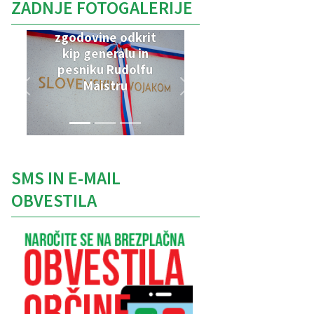
ZADNJE FOTOGALERIJE
V Parku vojaške
zgodovine odkrit
kip generalu in
pesniku Rudolfu
Maistru
SMS IN E-MAIL
OBVESTILA