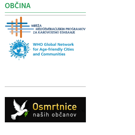
OBČINA
Caption
Caption