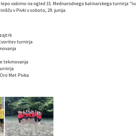
s lepo vabimo na ogled 31. Mednarodnega balinarskega turnirja "Iv
inišču v Pivki v soboto, 29. junija.
 zajtrk
tvoritev turnirja
kmovanja
nje tekmovanja
urnirja
 Oro Met Pivka