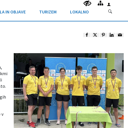
LA IN OBJAVE
TURIZEM
LOKALNO
,
ekmi
i
sto.
ogih
 v