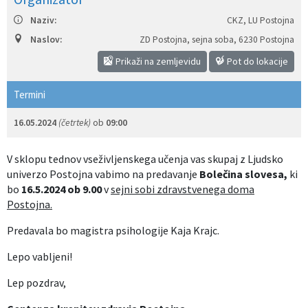
Izobraževanje
Naziv:
CKZ, LU Postojna
Naslov:
ZD Postojna, sejna soba
,
6230 Postojna
Kultura, šport in turizem
Prikaži na zemljevidu
Pot do lokacije
Sociala in zdravstvo
Termini
Skupna občinska uprava
16.05.2024
(četrtek)
ob
09:00
V sklopu tednov vseživljenskega učenja vas skupaj z Ljudsko
univerzo Postojna vabimo na predavanje
Bolečina slovesa,
ki
bo
16.5.2024 ob 9.00
v
sejni sobi zdravstvenega doma
Postojna.
Predavala bo magistra psihologije Kaja Krajc.
Lepo vabljeni!
Lep pozdrav,