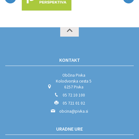
KONTAKT
Občina Pivka
Kolodvorska cesta 5
6257 Pivka
05 72 10 100
05 721 01 02
obcina@pivka.si
URADNE URE