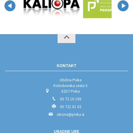
KONTAKT
Občina Pivka
Kolodvorska cesta 5
6257 Pivka
05 72 10 100
05 721 01 02
obcina@pivka.si
URADNE URE