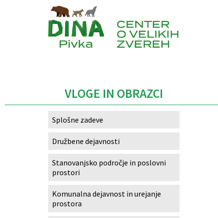
Izobraževanje
Kultura, šport in turizem
Caption
Sociala in zdravstvo
Skupna občinska uprava
VLOGE IN OBRAZCI
Splošne zadeve
Družbene dejavnosti
Stanovanjsko področje in poslovni
prostori
Komunalna dejavnost in urejanje
prostora