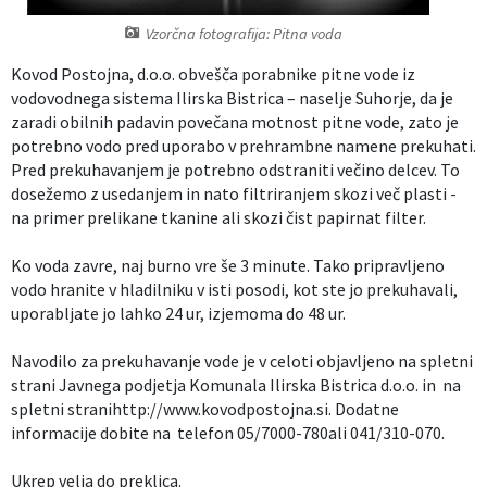
Izobraževanje
Vzorčna fotografija: Pitna voda
Kovod Postojna, d.o.o. obvešča porabnike pitne vode iz
Kultura, šport in turizem
vodovodnega sistema Ilirska Bistrica – naselje Suhorje, da je
zaradi obilnih padavin povečana motnost pitne vode, zato je
Sociala in zdravstvo
potrebno vodo pred uporabo v prehrambne namene prekuhati.
Pred prekuhavanjem je potrebno odstraniti večino delcev. To
dosežemo z usedanjem in nato filtriranjem skozi več plasti -
Skupna občinska uprava
na primer prelikane tkanine ali skozi čist papirnat filter.
Ko voda zavre, naj burno vre še 3 minute. Tako pripravljeno
vodo hranite v hladilniku v isti posodi, kot ste jo prekuhavali,
uporabljate jo lahko 24 ur, izjemoma do 48 ur.
Navodilo za prekuhavanje vode je v celoti objavljeno na spletni
strani Javnega podjetja Komunala Ilirska Bistrica d.o.o. in na
spletni stranihttp://www.kovodpostojna.si. Dodatne
informacije dobite na telefon 05/7000-780ali 041/310-070.
Ukrep velja do preklica.