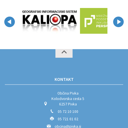
KONTAKT
Občina Pivka
Kolodvorska cesta 5
6257 Pivka
05 72 10 100
05 721 01 02
obcina@pivka.si