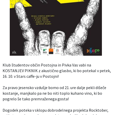
Izobraževanje
Kultura, šport in turizem
Sociala in zdravstvo
Skupna občinska uprava
Klub študentov občin Postojna in Pivka Vas vabi na
KOSTANJEV PIKNIK z akustično glasbo, ki bo potekal v petek,
16. 10. v Stars caffe-ju v Postojni!
Za pravo jesensko vzdušje bomo od 21. ure dalje pekli dišeče
kostanje, manjkalo pa ne bo niti toplo kuhano vino, ki bo
pogrelo še tako premraženega gosta!
Dogodek poteka v sklopu dobrodelnega projekta Rocktober,