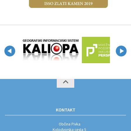
KONTAKT
Občina Pivka
Kolodvorska cesta 5