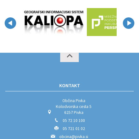
KONTAKT
Občina Pivka
Kolodvorska cesta 5
6257 Pivka
05 72 10 100
05 721 01 02
obcina@pivka.si