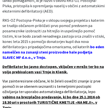
lahko pomagamo!«, ki je razvil v okviru RKS-OZ Postojna-
Pivka, pristopila k opremljanju naselij v občini z avtomatskimi
Izobraževanje
eksternimi defibrilatorji (AED).
Kultura, šport in turizem
RKS-OZ Postojna-Pivka je v sklopu svojega projekta s katerim
se trudijo občanom približati prvo pomoč predvsem pa
posameznike izobraziti za hitrejšo in uspešnejšo pomoč
Sociala in zdravstvo
tistim, ki se bodo zaradi nenadnega zastoja srca znašli v stiski,
konec leta 2015 s pomočjo donatorjev kupil dva nova
Skupna občinska uprava
defibrilatorja s pripadajočima omaricama, od katerih
bo eden
nameščen na zunanji steni proizvodne hale podjetja
SLAVEC MF d.o.o., v Trnju.
Defibrilator bo javno dostopen, vključen v mrežo ter bo na
voljo prebivalcem vasi Trnje in Klenik.
Vse zainteresirane občane, ki bi želeli osvežiti znanje iz prve
pomoči in se obenem seznaniti s temeljnimi postopki
oživljanja ter uporabo avtomatskega defibrilatorja, lepo
vabimo na brezplačno predavanje, ki bo dne 25.1.2016 ob
18.30 uri v prostorih TURISTIČNE KMETIJE »NA MEJI«, v
Trnju.