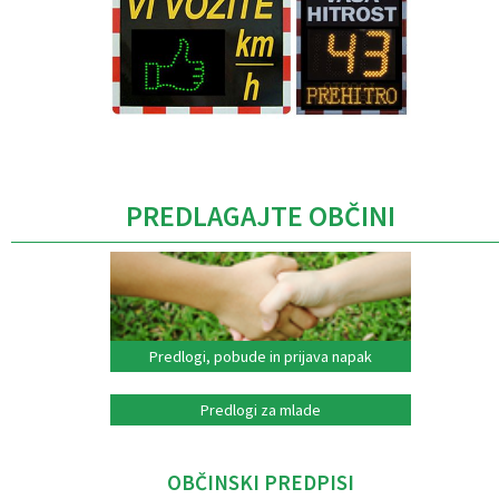
Caption
PREDLAGAJTE OBČINI
Predlogi, pobude in prijava napak
Predlogi za mlade
OBČINSKI PREDPISI