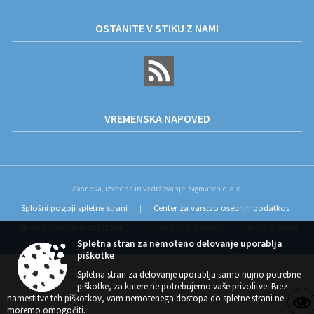
OSTANITE V STIKU Z NAMI
VREMENSKA NAPOVED
Zasnova, izvedba in vzdrževanje: Sigmateh d.o.o.
Splošni pogoji spletne strani
Center za varstvo osebnih podatkov
|
|
Izjava o dostopnosti (ZDSMA)
Politika piškotkov
Kazalo strani
|
|
Spletna stran za nemoteno delovanje uporablja
piškotke
Spletna stran za delovanje uporablja samo nujno potrebne
piškotke, za katere ne potrebujemo vaše privolitve. Brez
namestitve teh piškotkov, vam nemotenega dostopa do spletne strani ne
moremo omogočiti.