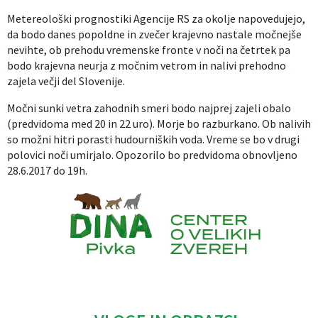
Metereološki prognostiki Agencije RS za okolje napovedujejo,
Izobraževanje
da bodo danes popoldne in zvečer krajevno nastale močnejše
nevihte, ob prehodu vremenske fronte v noči na četrtek pa
Kultura, šport in turizem
bodo krajevna neurja z močnim vetrom in nalivi prehodno
zajela večji del Slovenije.
Sociala in zdravstvo
Močni sunki vetra zahodnih smeri bodo najprej zajeli obalo
(predvidoma med 20 in 22 uro). Morje bo razburkano. Ob nalivih
Skupna občinska uprava
so možni hitri porasti hudourniških voda. Vreme se bo v drugi
polovici noči umirjalo. Opozorilo bo predvidoma obnovljeno
28.6.2017 do 19h.
Caption