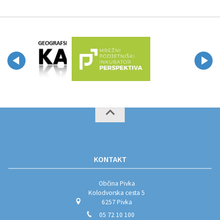
KONTAKT
Občina Pivka
Kolodvorska cesta 5
6257 Pivka
05 72 10 100