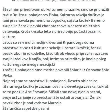
Izobraževanje
Številnim prireditvam ob kulturnem prazniku smo se pridružili
tudi v Društvu upokojencev Pivka. Kulturna sekcija društva je
Kultura, šport in turizem
lani praznovala pomembna dogodka, saj sta krožek Beremo
skupaj in Ženski pevski zbor praznovala deseto obletnico
delovanja. Krožek vsako leto s prireditvijo počasti praznik
Sociala in zdravstvo
kulture.
Letos so se v multimedijski dvorani Krpanovega doma
Skupna občinska uprava
predstavile vse tri kulturne sekcije: literarni krožek, ženski
pevski zbor in rokodelke, ki so tik ob vhodu pripravile razstavo
svojih izdelkov. Manjša, bolj intimna prireditev je imela poleg
kulturnega še medgeneracijski
značaj. Upokojenci smo medse povabili šolarje iz Osnovne šole
Pivka.
Najprej smo se predstavili upokojenci. Deseto obletnico
literarnega krožka je zaznamoval izid devetega zvezka, tokrat
so to poezije Ane Stavanja. Slišali smo nekaj njenih pesmi,
svoje ustvarjanje so predstavili še ostali ustvarjalci. Ženski
pevski zbor je pod vodstvo Marcela
Štefančiča zapel dve pesmi.