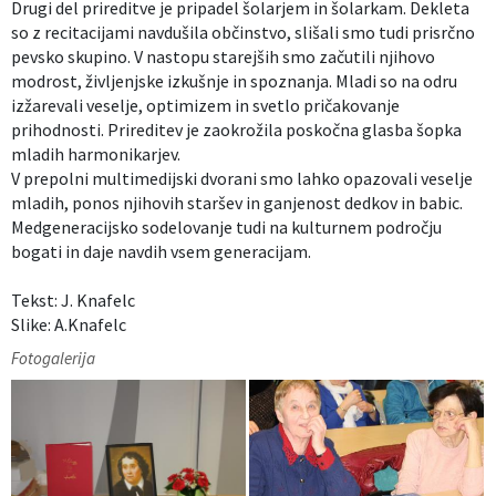
Drugi del prireditve je pripadel šolarjem in šolarkam. Dekleta
so z recitacijami navdušila občinstvo, slišali smo tudi prisrčno
pevsko skupino. V nastopu starejših smo začutili njihovo
modrost, življenjske izkušnje in spoznanja. Mladi so na odru
izžarevali veselje, optimizem in svetlo pričakovanje
prihodnosti. Prireditev je zaokrožila poskočna glasba šopka
mladih harmonikarjev.
V prepolni multimedijski dvorani smo lahko opazovali veselje
mladih, ponos njihovih staršev in ganjenost dedkov in babic.
Medgeneracijsko sodelovanje tudi na kulturnem področju
bogati in daje navdih vsem generacijam.
Tekst: J. Knafelc
Slike: A.Knafelc
Fotogalerija