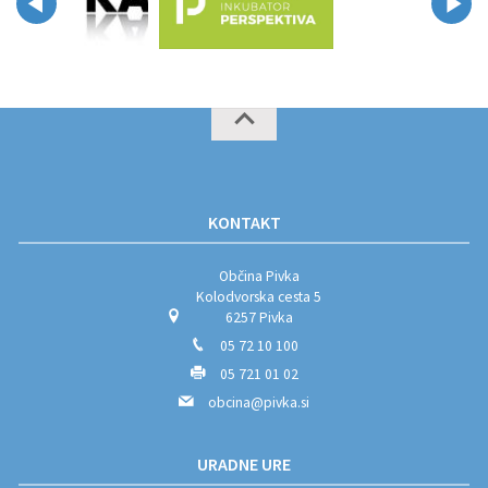
KONTAKT
Občina Pivka
Kolodvorska cesta 5
6257 Pivka
05 72 10 100
05 721 01 02
obcina@pivka.si
URADNE URE