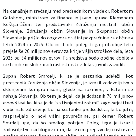
Izobraževanje
Na današnjem srečanju med predsednikom vlade dr. Robertom
Golobom, ministrom za finance in javno upravo Klemenom
Kultura, šport in turizem
Boštjančičem ter predstavniki Združenja mestnih občin
Slovenije, Združenja občin Slovenije in Skupnosti občin
Slovenije je prišlo do dogovora o višini povprečnine za občine v
Sociala in zdravstvo
letih 2024 in 2025. Občine bodo poleg tega prihodnje leto
prejele še 20 milijonov evrov za kritje višjih stroškov dela, leta
Skupna občinska uprava
2025 pa 34 milijonov evrov. Ta sredstva bodo občine dobile v
različnih zneskih zaradi rasti stroškov dela v javnih zavodih.
Župan Robert Smrdelj, ki se je sestanka udeležil kot
predsednik Združenja občin Slovenije, je izrazil zadovoljstvo s
sklenjenim kompromisom, glede na razmere, v katerih se
nahaja Slovenija. Ob tem je dejal, da je dodatnih 70 milijonov
evrov številka, ki se jo da "s stisnjenimi zobmi" zagovarjati tudi
v občinah. Združenje bo na sestanku predsedstva, ki bo jutri,
razpravljalo o novi višini povprečnine, pri čemer Robert
Smrdelj upa, da bo predlog potrjen. Poleg tega je izrazil
zadovoljstvo nad dogovorom, da se čim prej izvedejo ustrezne