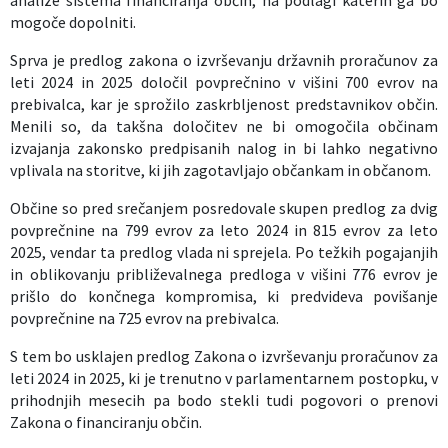
analize sistema financiranja občin, na podlagi katerih ga bo
mogoče dopolniti.
Sprva je predlog zakona o izvrševanju državnih proračunov za
leti 2024 in 2025 določil povprečnino v višini 700 evrov na
prebivalca, kar je sprožilo zaskrbljenost predstavnikov občin.
Menili so, da takšna določitev ne bi omogočila občinam
izvajanja zakonsko predpisanih nalog in bi lahko negativno
vplivala na storitve, ki jih zagotavljajo občankam in občanom.
Občine so pred srečanjem posredovale skupen predlog za dvig
povprečnine na 799 evrov za leto 2024 in 815 evrov za leto
2025, vendar ta predlog vlada ni sprejela. Po težkih pogajanjih
in oblikovanju približevalnega predloga v višini 776 evrov je
prišlo do končnega kompromisa, ki predvideva povišanje
povprečnine na 725 evrov na prebivalca.
S tem bo usklajen predlog Zakona o izvrševanju proračunov za
leti 2024 in 2025, ki je trenutno v parlamentarnem postopku, v
prihodnjih mesecih pa bodo stekli tudi pogovori o prenovi
Zakona o financiranju občin.