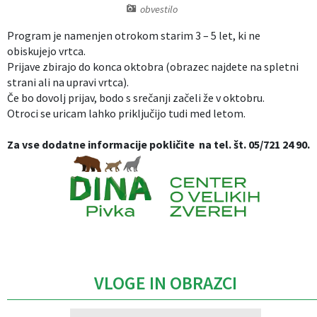
obvestilo
Izobraževanje
Program je namenjen otrokom starim 3 – 5 let, ki ne
obiskujejo vrtca.
Kultura, šport in turizem
Prijave zbirajo do konca oktobra (obrazec najdete na spletni
strani ali na upravi vrtca).
Sociala in zdravstvo
Če bo dovolj prijav, bodo s srečanji začeli že v oktobru.
Otroci se uricam lahko priključijo tudi med letom.
Skupna občinska uprava
Za vse dodatne informacije pokličite na tel. št. 05/721 24 90.
Caption
VLOGE IN OBRAZCI