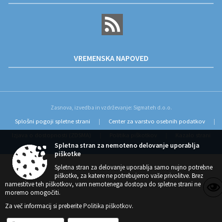
VREMENSKA NAPOVED
Zasnova, izvedba in vzdrževanje: Sigmateh d.o.o.
Splošni pogoji spletne strani
Center za varstvo osebnih podatkov
|
|
Izjava o dostopnosti (ZDSMA)
Politika piškotkov
Kazalo strani
|
|
Spletna stran za nemoteno delovanje uporablja
piškotke
Spletna stran za delovanje uporablja samo nujno potrebne
piškotke, za katere ne potrebujemo vaše privolitve. Brez
namestitve teh piškotkov, vam nemotenega dostopa do spletne strani ne
moremo omogočiti.
Za več informacij si preberite
Politika piškotkov
.