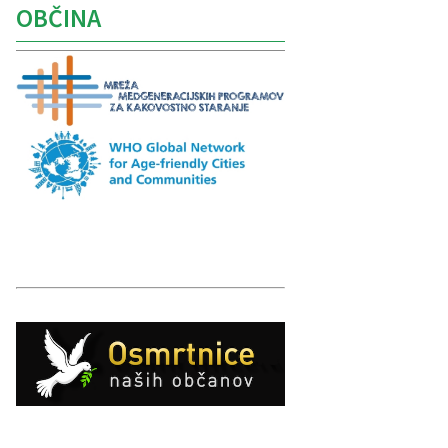
OBČINA
Caption
Caption