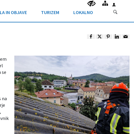
LA IN OBJAVE
TURIZEM
LOKALNO
vsem
rl
h se
s na
rje
,
avnik