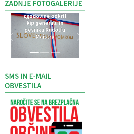
ZADNJE FOTOGALERIJE
V Parku vojaške
zgodovine odkrit
kip generalu in
pesniku Rudolfu
Maistru
SMS IN E-MAIL
OBVESTILA