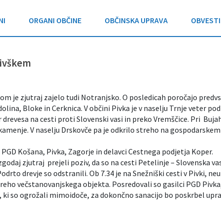
NI
ORGANI OBČINE
OBČINSKA UPRAVA
OBVESTI
Pivškem
m je zjutraj zajelo tudi Notranjsko. O posledicah poročajo pred
dolina, Bloke in Cerknica. V občini Pivka je v naselju Trnje veter pod
 drevesa na cesti proti Slovenski vasi in preko Vremščice. Pri Buja
o kamenje. V naselju Drskovče pa je odkrilo streho na gospodarskem
i PGD Košana, Pivka, Zagorje in delavci Cestnega podjetja Koper.
godaj zjutraj prejeli poziv, da so na cesti Petelinje – Slovenska va
odrto drevje so odstranili. Ob 7.34 je na Snežniški cesti v Pivki, neu
reho večstanovanjskega objekta. Posredovali so gasilci PGD Pivka
, ki so ogrožali mimoidoče, za dokončno sanacijo bo poskrbel upr