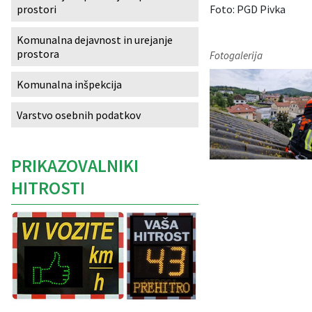
Foto: PGD Pivka
prostori
Izobraževanje
Komunalna dejavnost in urejanje
prostora
Kultura, šport in turizem
Fotogalerija
Komunalna inšpekcija
Sociala in zdravstvo
Varstvo osebnih podatkov
Skupna občinska uprava
PRIKAZOVALNIKI
HITROSTI
Caption