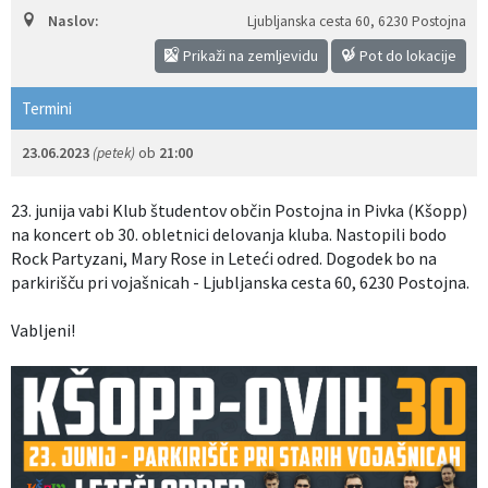
Naslov:
Ljubljanska cesta 60
,
6230 Postojna
Izobraževanje
Prikaži na zemljevidu
Pot do lokacije
Kultura, šport in turizem
Termini
Sociala in zdravstvo
23.06.2023
(petek)
ob
21:00
Skupna občinska uprava
23. junija vabi Klub študentov občin Postojna in Pivka (Kšopp)
na koncert ob 30. obletnici delovanja kluba. Nastopili bodo
Rock Partyzani, Mary Rose in Leteći odred. Dogodek bo na
parkirišču pri vojašnicah - Ljubljanska cesta 60, 6230 Postojna.
Vabljeni!