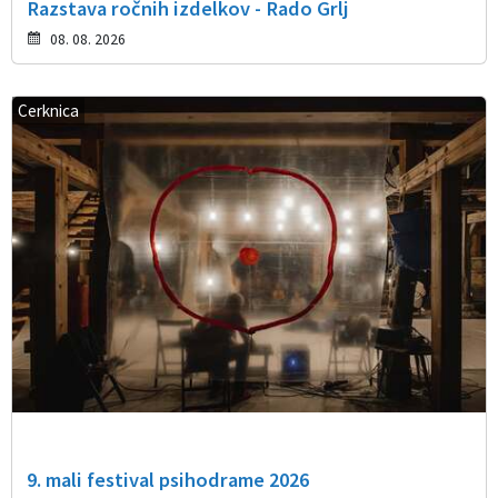
Razstava ročnih izdelkov - Rado Grlj
08. 08. 2026
Cerknica
9. mali festival psihodrame 2026