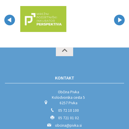
KONTAKT
Občina Pivka
Kolodvorska cesta 5
6257 Pivka
05 72 10 100
05 721 01 02
obcina@pivka.si