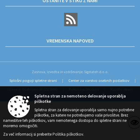
OSTANITE V STIKU Z NAMI
VREMENSKA NAPOVED
Zasnova, izvedba in vzdrževanje: Sigmateh d.o.o.
Splošni pogoji spletne strani
Center za varstvo osebnih podatkov
|
|
Izjava o dostopnosti (ZDSMA)
Politika piškotkov
Kazalo strani
|
|
Spletna stran za nemoteno delovanje uporablja
piškotke
Spletna stran za delovanje uporablja samo nujno potrebne
piškotke, za katere ne potrebujemo vaše privolitve. Brez
namestitve teh piškotkov, vam nemotenega dostopa do spletne strani ne
moremo omogočiti.
Za več informacij si preberite
Politika piškotkov
.