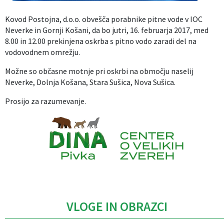
Izobraževanje
Kovod Postojna, d.o.o. obvešča porabnike pitne vode v IOC
Neverke in Gornji Košani, da bo jutri, 16. februarja 2017, med
Kultura, šport in turizem
8.00 in 12.00 prekinjena oskrba s pitno vodo zaradi del na
vodovodnem omrežju.
Sociala in zdravstvo
Možne so občasne motnje pri oskrbi na območju naselij
Neverke, Dolnja Košana, Stara Sušica, Nova Sušica.
Skupna občinska uprava
Prosijo za razumevanje.
Caption
VLOGE IN OBRAZCI