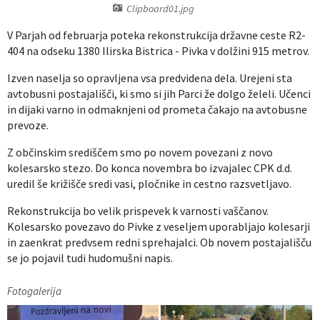
Clipboard01.jpg
Izobraževanje
V Parjah
od februarja poteka rekonstrukcija državne ceste R2-
404 na odseku 1380 Ilirska Bistrica - Pivka v dolžini 915 metrov.
Kultura, šport in turizem
Izven naselja so opravljena vsa predvidena dela. Urejeni sta
Sociala in zdravstvo
avtobusni postajališči, ki smo si jih Parci že dolgo želeli. Učenci
in dijaki varno in odmaknjeni od prometa čakajo na avtobusne
prevoze.
Skupna občinska uprava
Z občinskim središčem smo po novem povezani z novo
kolesarsko stezo. Do konca novembra bo izvajalec CPK d.d.
uredil še križišče sredi vasi, pločnike in cestno razsvetljavo.
Rekonstrukcija bo velik prispevek k varnosti vaščanov.
Kolesarsko povezavo do Pivke z veseljem uporabljajo kolesarji
in zaenkrat predvsem redni sprehajalci. Ob novem postajališču
se jo pojavil tudi hudomušni napis.
Fotogalerija