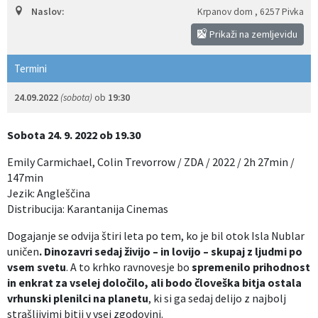
Naslov:
Krpanov dom
,
6257 Pivka
Izobraževanje
Prikaži na zemljevidu
Kultura, šport in turizem
Termini
Sociala in zdravstvo
24.09.2022
(sobota)
ob
19:30
Skupna občinska uprava
Sobota 24. 9. 2022 ob 19.30
Emily Carmichael, Colin Trevorrow / ZDA / 2022 / 2h 27min /
147min
Jezik: Angleščina
Distribucija: Karantanija Cinemas
Dogajanje se odvija štiri leta po tem, ko je bil otok Isla Nublar
uničen
. Dinozavri sedaj živijo – in lovijo – skupaj z ljudmi po
vsem svetu
. A to krhko ravnovesje bo
spremenilo prihodnost
in enkrat za vselej določilo, ali bodo človeška bitja ostala
vrhunski plenilci na planetu
, ki si ga sedaj delijo z najbolj
strašljivimi bitji v vsej zgodovini.