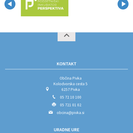
KONTAKT
Občina Pivka
Kolodvorska cesta 5
6257 Pivka
05 72 10 100
05 721 01 02
obcina@pivka.si
URADNE URE