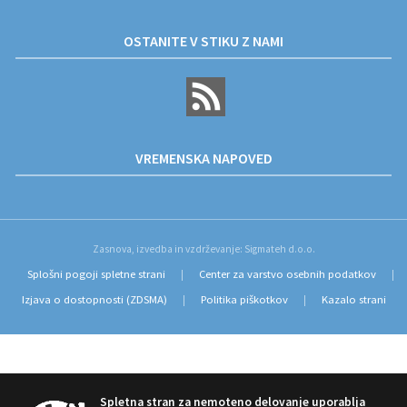
OSTANITE V STIKU Z NAMI
VREMENSKA NAPOVED
Zasnova, izvedba in vzdrževanje: Sigmateh d.o.o.
Splošni pogoji spletne strani
Center za varstvo osebnih podatkov
|
|
Izjava o dostopnosti (ZDSMA)
Politika piškotkov
Kazalo strani
|
|
Spletna stran za nemoteno delovanje uporablja