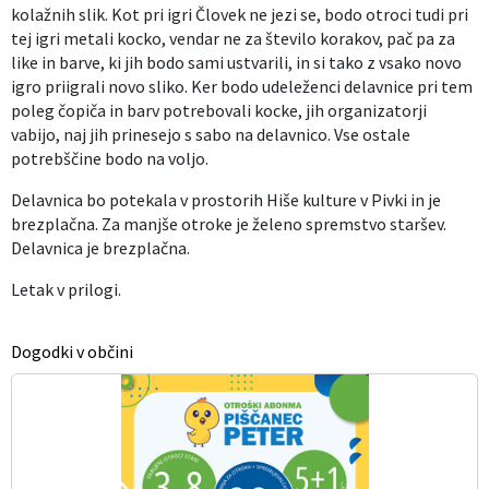
kolažnih slik. Kot pri igri Človek ne jezi se, bodo otroci tudi pri
tej igri metali kocko, vendar ne za število korakov, pač pa za
like in barve, ki jih bodo sami ustvarili, in si tako z vsako novo
igro priigrali novo sliko. Ker bodo udeleženci delavnice pri tem
poleg čopiča in barv potrebovali kocke, jih organizatorji
vabijo, naj jih prinesejo s sabo na delavnico. Vse ostale
potrebščine bodo na voljo.
Delavnica bo potekala v prostorih Hiše kulture v Pivki in je
brezplačna. Za manjše otroke je želeno spremstvo staršev.
Delavnica je brezplačna.
Letak v prilogi.
Dogodki v občini