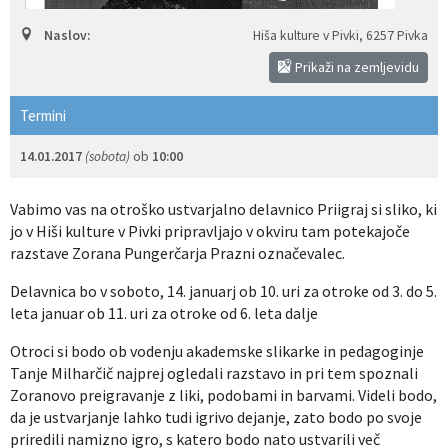
Izobraževanje
Naslov:
Hiša kulture v Pivki
,
6257 Pivka
Prikaži na zemljevidu
Kultura, šport in turizem
Termini
Sociala in zdravstvo
14.01.2017
(sobota)
ob
10:00
Skupna občinska uprava
Vabimo vas na otroško ustvarjalno delavnico Priigraj si sliko, ki
jo v Hiši kulture v Pivki pripravljajo v okviru tam potekajoče
razstave Zorana Pungerčarja Prazni označevalec.
Delavnica bo v soboto, 14. januarj ob 10. uri za otroke od 3. do 5.
leta januar ob 11. uri za otroke od 6. leta dalje
Otroci si bodo ob vodenju akademske slikarke in pedagoginje
Tanje Milharčič najprej ogledali razstavo in pri tem spoznali
Zoranovo preigravanje z liki, podobami in barvami. Videli bodo,
da je ustvarjanje lahko tudi igrivo dejanje, zato bodo po svoje
priredili namizno igro, s katero bodo nato ustvarili več