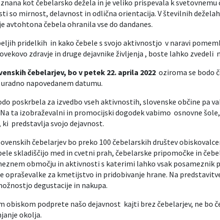
poznana kot čebelarsko dežela in je veliko prispevala k svetovnemu 
sti so mirnost, delavnost in odlična orientacija. V številnih dežel
e je avtohtona čebela ohranila vse do dandanes.
beljih pridelkih in kako čebele s svojo aktivnostjo v naravi pomem
človekovo zdravje in druge dejavnike življenja , boste lahko zvedeli
venskih čebelarjev, bo v petek 22. aprila 2022
oziroma se bodo če
po uradno napovedanem datumu.
do poskrbela za izvedbo vseh aktivnostih, slovenske občine pa va
. Na ta izobraževalni in promocijski dogodek vabimo osnovne šole, v
 ki predstavlja svojo dejavnost.
lovenskih čebelarjev bo preko 100 čebelarskih društev obiskovalcem
čebele skladiščijo med in cvetni prah, čebelarske pripomočke in čeb
eznem območju in aktivnosti s katerimi lahko vsak posameznik pr
praševalke za kmetijstvo in pridobivanje hrane. Na predstavitveni
 možnostjo degustacije in nakupa.
šim obiskom podprete našo dejavnost kajti brez čebelarjev, ne bo č
janje okolja.