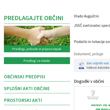
Vlado Auguštin
PREDLAGAJTE OBČINI
JSSČ svetovalec speci
Podatki in lokacije so
Predlogi, pobude in prijava napak
Dokumenti, priloge
Predlogi za mlade
dan odprtih vrat
Velikost datoteke
OBČINSKI PREDPISI
Dogodki v občini
SPLOŠNI AKTI OBČINE
PROSTORSKI AKTI