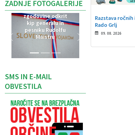
ZADNJE FOTOGALERIJE
V Parku vojaške
zgodovine odkrit
Razstava ročnih 
kip generalu in
Rado Grlj
pesniku Rudolfu
09. 08. 2026
Maistru
SMS IN E-MAIL
OBVESTILA