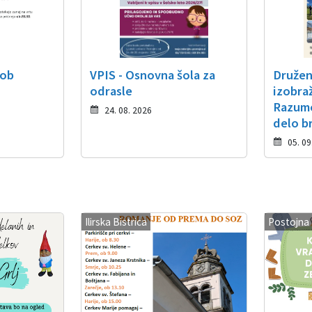
 ob
VPIS - Osnovna šola za
Druženj
odrasle
izobra
Razume
24. 08. 2026
delo br
05. 09
Ilirska Bistrica
Postojna