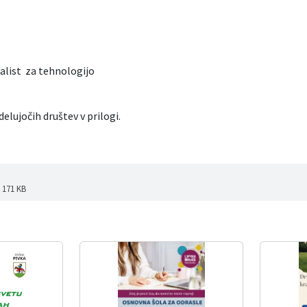
alist za tehnologijo
delujočih društev v prilogi.
: 171 KB