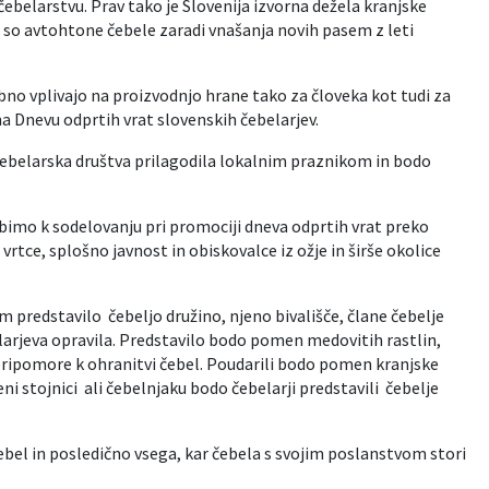
čebelarstvu. Prav tako je Slovenija izvorna dežela kranjske
ah so avtohtone čebele zaradi vnašanja novih pasem z leti
bno vplivajo na proizvodnjo hrane tako za človeka kot tudi za
 na Dnevu odprtih vrat slovenskih čebelarjev.
belarska društva prilagodila lokalnim praznikom in bodo
bimo k sodelovanju pri promociji dneva odprtih vrat preko
rtce, splošno javnost in obiskovalce iz ožje in širše okolice
 predstavilo čebeljo družino, njeno bivališče, člane čebelje
elarjeva opravila. Predstavilo bodo pomen medovitih rastlin,
ipomore k ohranitvi čebel. Poudarili bodo pomen kranjske
 stojnici ali čebelnjaku bodo čebelarji predstavili čebelje
ebel in posledično vsega, kar čebela s svojim poslanstvom stori