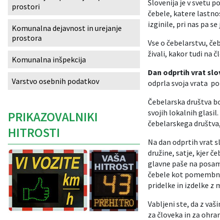
Slovenija je v svetu 
prostori
čebele, katere lastno
Izobraževanje
izginile, pri nas pa s
Komunalna dejavnost in urejanje
prostora
Kultura, šport in turizem
Vse o čebelarstvu, če
živali, kakor tudi na 
Komunalna inšpekcija
Sociala in zdravstvo
Dan odprtih vrat slo
Varstvo osebnih podatkov
odprla svoja vrata 
Skupna občinska uprava
Čebelarska društva bo
svojih lokalnih glasil
PRIKAZOVALNIKI
čebelarskega društva,
HITROSTI
Na dan odprtih vrat s
družine, satje, kjer 
glavne paše na posam
čebele kot pomembne o
pridelke in izdelke z
Vabljeni ste, da z va
za človeka in za ohran
Caption