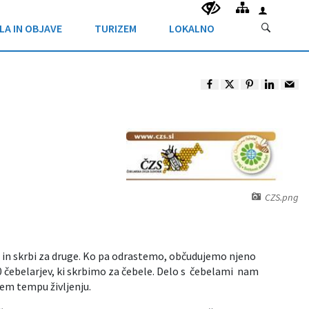
LA IN OBJAVE
TURIZEM
LOKALNO
CZS.png
i in skrbi za druge. Ko pa odrastemo, občudujemo njeno
00 čebelarjev, ki skrbimo za čebele. Delo s čebelami nam
trem tempu življenju.