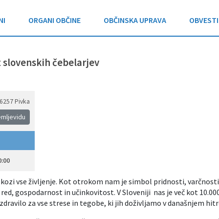
NI
ORGANI OBČINE
OBČINSKA UPRAVA
OBVESTI
t slovenskih čebelarjev
6257 Pivka
emljevidu
0:00
kozi vse življenje. Kot otrokom nam je simbol pridnosti, varčnost
 red, gospodarnost in učinkovitost. V Sloveniji nas je več kot 10.0
zdravilo za vse strese in tegobe, ki jih doživljamo v današnjem hi