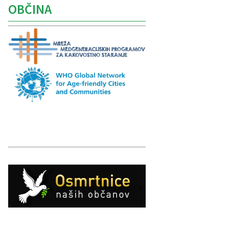
OBČINA
Caption
Caption