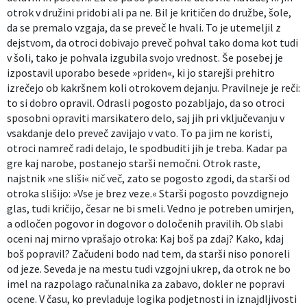
otrok v družini pridobi ali pa ne. Bil je kritičen do družbe, šole,
da se premalo vzgaja, da se preveč le hvali. To je utemeljil z
dejstvom, da otroci dobivajo preveč pohval tako doma kot tudi
v šoli, tako je pohvala izgubila svojo vrednost. Še posebej je
izpostavil uporabo besede »priden«, ki jo starejši prehitro
izrečejo ob kakršnem koli otrokovem dejanju. Pravilneje je reči:
to si dobro opravil. Odrasli pogosto pozabljajo, da so otroci
sposobni opraviti marsikatero delo, saj jih pri vključevanju v
vsakdanje delo preveč zavijajo v vato. To pa jim ne koristi,
otroci namreč radi delajo, le spodbuditi jih je treba. Kadar pa
gre kaj narobe, postanejo starši nemočni. Otrok raste,
najstnik »ne sliši« nič več, zato se pogosto zgodi, da starši od
otroka slišijo: »Vse je brez veze.« Starši pogosto povzdignejo
glas, tudi kričijo, česar ne bi smeli. Vedno je potreben umirjen,
a odločen pogovor in dogovor o določenih pravilih. Ob slabi
oceni naj mirno vprašajo otroka: Kaj boš pa zdaj? Kako, kdaj
boš popravil? Začudeni bodo nad tem, da starši niso ponoreli
od jeze. Seveda je na mestu tudi vzgojni ukrep, da otrok ne bo
imel na razpolago računalnika za zabavo, dokler ne popravi
ocene. V času, ko prevladuje logika podjetnosti in iznajdljivosti