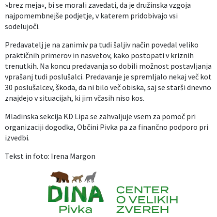
»brez meja«, bi se morali zavedati, da je družinska vzgoja
najpomembnejše podjetje, v katerem pridobivajo vsi
sodelujoči.
Predavatelj je na zanimiv pa tudi šaljiv način povedal veliko
praktičnih primerov in nasvetov, kako postopati v kriznih
trenutkih. Na koncu predavanja so dobili možnost postavljanja
vprašanj tudi poslušalci. Predavanje je spremljalo nekaj več kot
30 poslušalcev, škoda, da ni bilo več obiska, saj se starši dnevno
znajdejo v situacijah, ki jim včasih niso kos.
Mladinska sekcija KD Lipa se zahvaljuje vsem za pomoč pri
organizaciji dogodka, Občini Pivka pa za finančno podporo pri
izvedbi.
Tekst in foto: Irena Margon