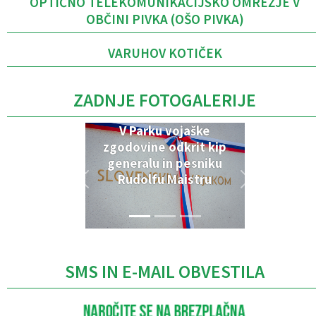
OPTIČNO TELEKOMUNIKACIJSKO OMREŽJE V
OBČINI PIVKA (OŠO PIVKA)
VARUHOV KOTIČEK
ZADNJE FOTOGALERIJE
V Parku vojaške
zgodovine odkrit kip
generalu in pesniku
Rudolfu Maistru
SMS IN E-MAIL OBVESTILA