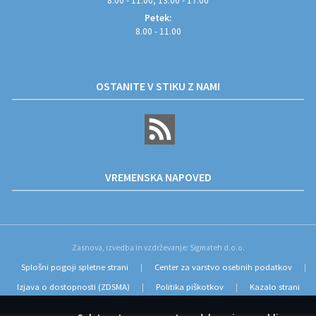
8.00 - 11.00, 13.00 - 17.00
Petek:
8.00 - 11.00
OSTANITE V STIKU Z NAMI
VREMENSKA NAPOVED
Zasnova, izvedba in vzdrževanje: Sigmateh d.o.o.
Splošni pogoji spletne strani
Center za varstvo osebnih podatkov
|
|
Izjava o dostopnosti (ZDSMA)
Politika piškotkov
Kazalo strani
|
|