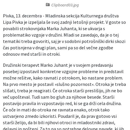
Clipboard03.jpg
Izobraževanje
Pivka, 13. decembra - Mladinska sekcija Kulturnega društva
Lipa Pivka je izpeljala še svoj zadnji letošnji projekt. V goste so
Kultura, šport in turizem
povabili strokovnjaka Marka Juhanta, ki se ukvarja s
problematiko vzgoje v družini. Mladi se zavedajo, da je o tej
Sociala in zdravstvo
tematiki treba govoriti, saj je v sodobni potrošniški dirki skozi
čas potisnjena v drugi plan, sami pa so del večne zgodbe
Skupna občinska uprava
odnosov med starši in otroki.
Družinski terapevt Marko Juhant je v svojem predavanju
posebej izpostavil konkretne vzgojne probleme in predstavil
možne rešitve, kako ravnati z otrokom, ko nastane problem.
Na prvo mesto je postavil »slušno pozornost«. Otroka je treba
slišati, treba je reagirati. Če otroka starši preslišijo, jih ne bo
več upošteval. Tudi sam bo gluh za njihove besede. Starši
postavijo pravila in vzpostavijo red, ki se ga drži cela družina.
Če oče in mati do otroka ne ravnata enako, otrok tako
ustvarjeno zmedo izkoristi. Poudaril je, da prav gotovo vsi
starši želijo, da bi bili njihovi otroci in mladostniki zdravi,
delavni in pošteni. Za to pa so potrebne delovne navade, ki jih