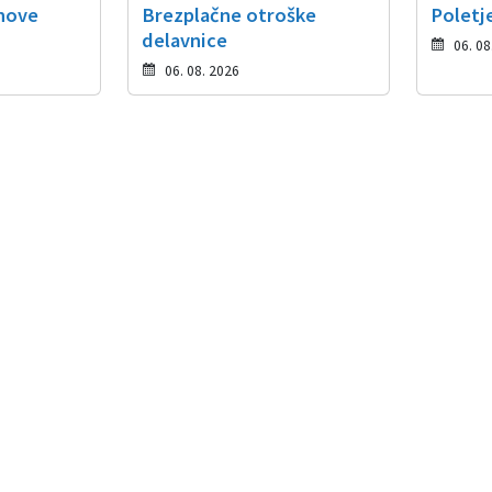
 nove
Brezplačne otroške
Poletje
delavnice
06. 08
06. 08. 2026