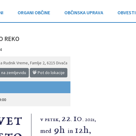
NI
ORGANI OBČINE
OBČINSKA UPRAVA
OBVESTI
TO REKO
4
a Rudnik Vreme, Famlje 2
,
6215 Divača
i na zemljevidu
Pot do lokacije
9:00