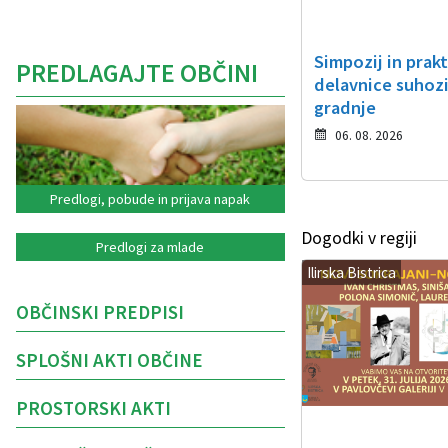
Simpozij in prak
PREDLAGAJTE OBČINI
delavnice suhoz
gradnje
06. 08. 2026
Predlogi, pobude in prijava napak
Dogodki v regiji
Predlogi za mlade
Ilirska Bistrica
OBČINSKI PREDPISI
SPLOŠNI AKTI OBČINE
PROSTORSKI AKTI