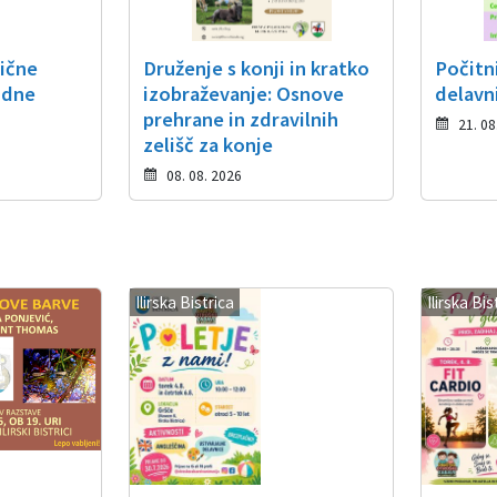
tične
Druženje s konji in kratko
Počitn
idne
izobraževanje: Osnove
delavn
prehrane in zdravilnih
21. 08
zelišč za konje
08. 08. 2026
Ilirska Bistrica
Ilirska Bis