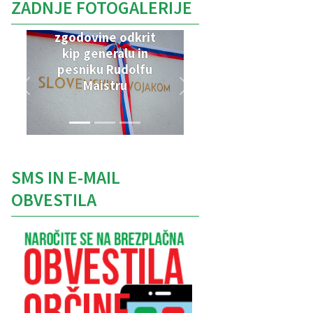
ZADNJE FOTOGALERIJE
V Parku vojaške
zgodovine odkrit
kip generalu in
pesniku Rudolfu
Maistru
SMS IN E-MAIL
OBVESTILA