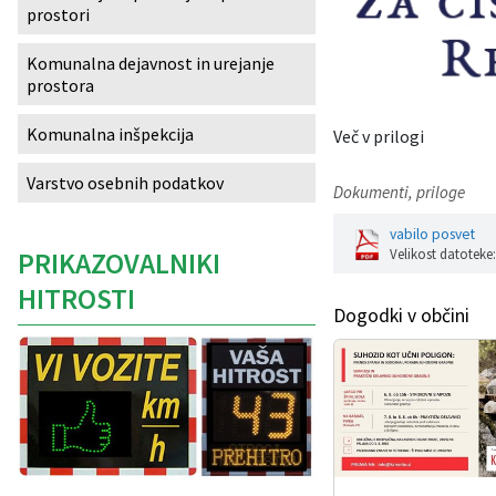
prostori
Izobraževanje
Komunalna dejavnost in urejanje
prostora
Kultura, šport in turizem
Komunalna inšpekcija
Več v prilogi
Sociala in zdravstvo
Varstvo osebnih podatkov
Dokumenti, priloge
Skupna občinska uprava
vabilo posvet
Velikost datoteke
PRIKAZOVALNIKI
HITROSTI
Dogodki v občini
Caption