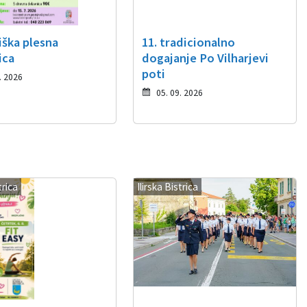
iška plesna
11. tradicionalno
ica
dogajanje Po Vilharjevi
poti
. 2026
05. 09. 2026
trica
Ilirska Bistrica