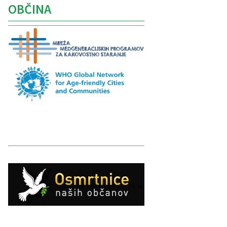
OBČINA
Caption
Caption