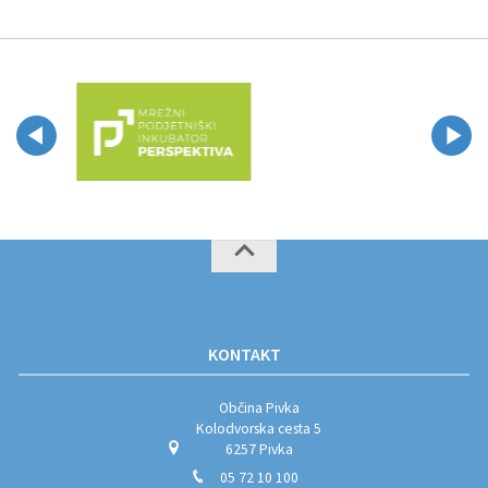
KONTAKT
Občina Pivka
Kolodvorska cesta 5
6257 Pivka
05 72 10 100