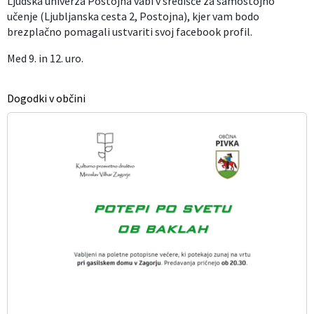
Ljudska univerza Postojna vabi v središče za samostojno
učenje (Ljubljanska cesta 2, Postojna), kjer vam bodo
Izobraževanje
brezplačno pomagali ustvariti svoj facebook profil.
Kultura, šport in turizem
Med 9. in 12. uro.
Sociala in zdravstvo
Dogodki v občini
Skupna občinska uprava