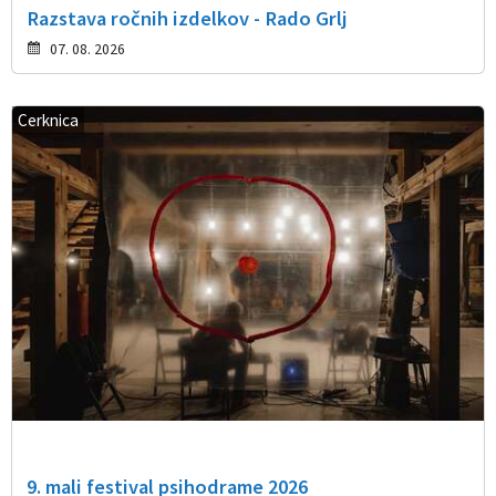
Razstava ročnih izdelkov - Rado Grlj
07. 08. 2026
Cerknica
9. mali festival psihodrame 2026