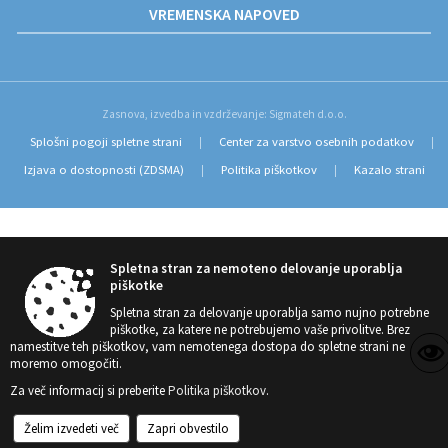
VREMENSKA NAPOVED
Zasnova, izvedba in vzdrževanje: Sigmateh d.o.o.
Splošni pogoji spletne strani
Center za varstvo osebnih podatkov
|
|
Izjava o dostopnosti (ZDSMA)
Politika piškotkov
Kazalo strani
|
|
Spletna stran za nemoteno delovanje uporablja
piškotke
Spletna stran za delovanje uporablja samo nujno potrebne
piškotke, za katere ne potrebujemo vaše privolitve. Brez
namestitve teh piškotkov, vam nemotenega dostopa do spletne strani ne
moremo omogočiti.
Za več informacij si preberite
Politika piškotkov
.
Želim izvedeti več
Zapri obvestilo