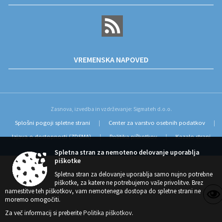
VREMENSKA NAPOVED
Zasnova, izvedba in vzdrževanje: Sigmateh d.o.o.
Splošni pogoji spletne strani
Center za varstvo osebnih podatkov
|
|
Izjava o dostopnosti (ZDSMA)
Politika piškotkov
Kazalo strani
|
|
Spletna stran za nemoteno delovanje uporablja
piškotke
Spletna stran za delovanje uporablja samo nujno potrebne
piškotke, za katere ne potrebujemo vaše privolitve. Brez
namestitve teh piškotkov, vam nemotenega dostopa do spletne strani ne
moremo omogočiti.
Za več informacij si preberite
Politika piškotkov
.