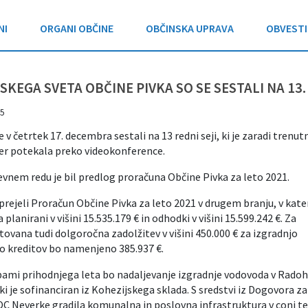
NI
ORGANI OBČINE
OBČINSKA UPRAVA
OBVESTI
SKEGA SVETA OBČINE PIVKA SO SE SESTALI NA 13. 
5
e v četrtek 17. decembra sestali na 13 redni seji, ki je zaradi trenut
r potekala preko videokonference.
vnem redu je bil predlog proračuna Občine Pivka za leto 2021.
sprejeli Proračun Občine Pivka za leto 2021 v drugem branju, v kat
planirani v višini 15.535.179 € in odhodki v višini 15.599.242 €. Za
tovana tudi dolgoročna zadolžitev v višini 450.000 € za izgradnjo
o kreditov bo namenjeno 385.937 €.
bami prihodnjega leta bo nadaljevanje izgradnje vodovoda v Radoh
, ki je sofinanciran iz Kohezijskega sklada. S sredstvi iz Dogovora za
 IOC Neverke gradila komunalna in poslovna infrastruktura v coni t