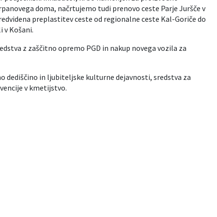
 Krpanovega doma, načrtujemo tudi prenovo ceste Parje Juršče v
predvidena preplastitev ceste od regionalne ceste Kal-Goriče do
i v Košani.
redstva z zaščitno opremo PGD in nakup novega vozila za
o dediščino in ljubiteljske kulturne dejavnosti, sredstva za
vencije v kmetijstvo.