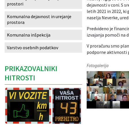
prostori
dejavnosti v coni. S 
Izobraževanje
letih 2021 in 2022, k
Komunalna dejavnost in urejanje
naselja Neverke, ured
prostora
Kultura, šport in turizem
Predvideno je financi
izvajanja pomoči na 
Komunalna inšpekcija
Sociala in zdravstvo
V proračunu smo planir
Varstvo osebnih podatkov
Skupna občinska uprava
podporne aktivnosti p
Fotogalerija
PRIKAZOVALNIKI
HITROSTI
Caption