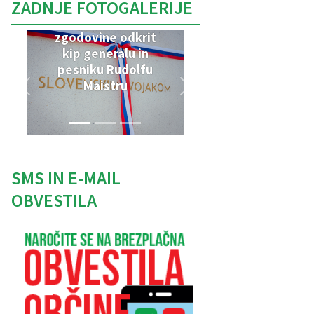
ZADNJE FOTOGALERIJE
V Parku vojaške
zgodovine odkrit
kip generalu in
pesniku Rudolfu
Maistru
SMS IN E-MAIL
OBVESTILA