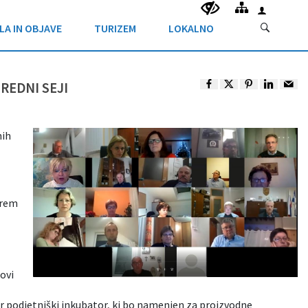
LA IN OBJAVE
TURIZEM
LOKALNO
REDNI SEJI
nih
erem
ovi
er podjetniški inkubator, ki bo namenjen za proizvodne