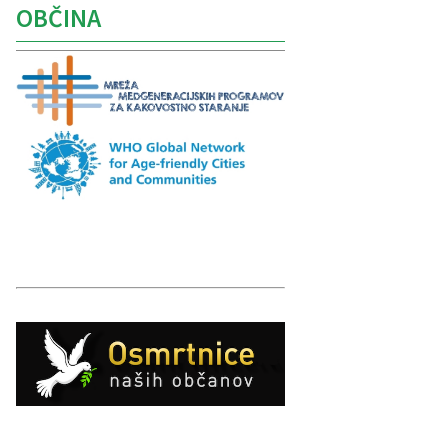
OBČINA
Caption
Caption