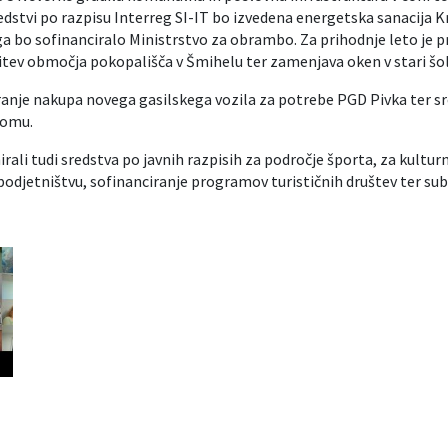
sredstvi po razpisu Interreg SI-IT bo izvedena energetska sanacija
i ga bo sofinanciralo Ministrstvo za obrambo. Za prihodnje leto je 
itev območja pokopališča v Šmihelu ter zamenjava oken v stari šol
ranje nakupa novega gasilskega vozila za potrebe PGD Pivka ter s
domu.
ali tudi sredstva po javnih razpisih za področje športa, za kulturn
odjetništvu, sofinanciranje programov turističnih društev ter sub