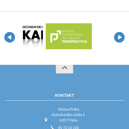
KONTAKT
Občina Pivka
Kolodvorska cesta 5
6257 Pivka
05 72 10 100