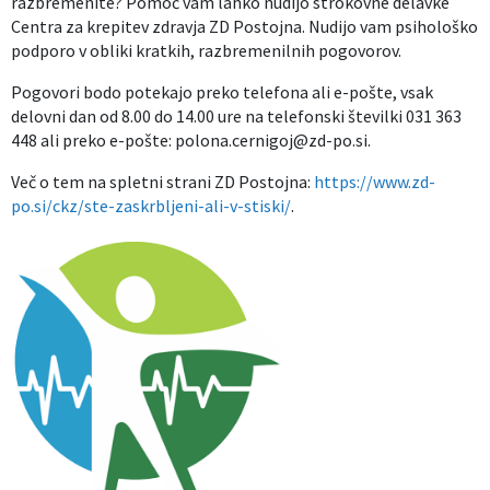
razbremenite? Pomoč vam lahko nudijo strokovne delavke
Centra za krepitev zdravja ZD Postojna. Nudijo vam psihološko
Izobraževanje
podporo v obliki kratkih, razbremenilnih pogovorov.
Kultura, šport in turizem
Pogovori bodo potekajo preko telefona ali e-pošte, vsak
delovni dan od 8.00 do 14.00 ure na telefonski številki 031 363
448 ali preko e-pošte: polona.cernigoj@zd-po.si.
Sociala in zdravstvo
Več o tem na spletni strani ZD Postojna:
https://www.zd-
Skupna občinska uprava
po.si/ckz/ste-zaskrbljeni-ali-v-stiski/
.