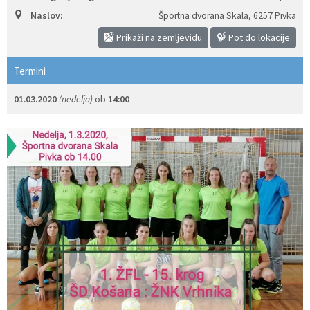
Naslov:
Športna dvorana Skala
,
6257 Pivka
Izobraževanje
Prikaži na zemljevidu
Pot do lokacije
Kultura, šport in turizem
Termini
Sociala in zdravstvo
01.03.2020
(nedelja)
ob
14:00
Skupna občinska uprava