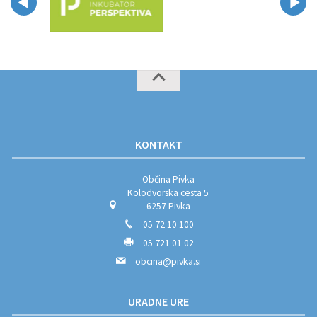
KONTAKT
Občina Pivka
Kolodvorska cesta 5
6257 Pivka
05 72 10 100
05 721 01 02
obcina@pivka.si
URADNE URE