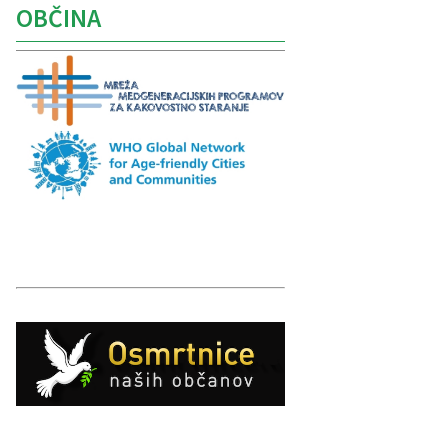
OBČINA
Caption
Caption