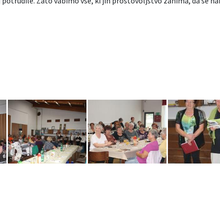
j potrudile. Zato vabimo vse, ki jih prostovoljstvo zanima, da se n