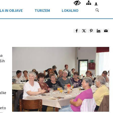
LA IN OBJAVE
TURIZEM
LOKALNO
ma
ših
alke
leto