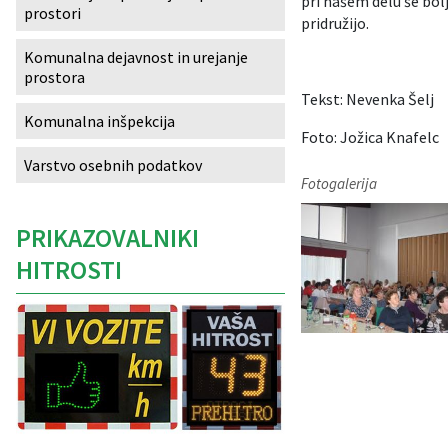
pri našem delu še bol
prostori
pridružijo.
Izobraževanje
Komunalna dejavnost in urejanje
prostora
Kultura, šport in turizem
Tekst: Nevenka Šelj
Komunalna inšpekcija
Sociala in zdravstvo
Foto: Jožica Knafelc
Varstvo osebnih podatkov
Skupna občinska uprava
Fotogalerija
PRIKAZOVALNIKI
HITROSTI
Caption