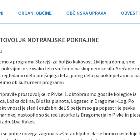
NI
ORGANI OBČINE
OBČINSKA UPRAVA
OBVESTI
TOVOLJK NOTRANJSKE POKRAJINE
2
jemo v programu Starejši za boljšo kakovost življenja doma, smo
 pokrajini in se vsako leto srečamo na skupnem kosilu. Srečanje i
 pregledamo delo prejšnjega leta, poleg dela pa poklepetamo o na
selimo ob kulturnem programu.
ipravile prostovoljke iz Pivke. 1. oktobra smo gostile kolegice iz
ica, Loška dolina, Bloška planota, Logatec in Dragomer-Log. Po
aktivnosti je sledil družabni del. S petjem so ga popestrile pevke
rinke, nastopile so še recitatorke iz Dragomerja in Pivke in ples
iz društva Rakek.
 se polne novega zagona razšle z obljubo, da se bomo naslednje 