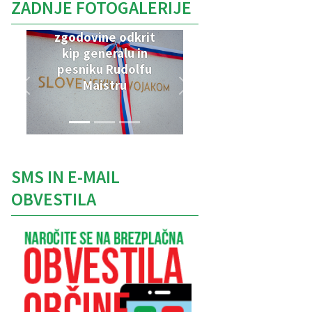
ZADNJE FOTOGALERIJE
V Parku vojaške
zgodovine odkrit
kip generalu in
pesniku Rudolfu
Maistru
SMS IN E-MAIL
OBVESTILA