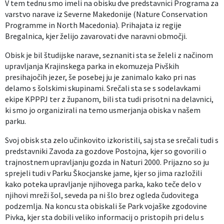
V tem tednu smo imeli na obisku dve predstavnici Programa za
varstvo narave iz Severne Makedonije (Nature Conservation
Izobraževanje
Programme in North Macedonia). Prihajata iz regije
Bregalnica, kjer želijo zavarovati dve naravni območji.
Kultura, šport in turizem
Obisk je bil študijske narave, seznaniti sta se želeli z načinom
Sociala in zdravstvo
upravljanja Krajinskega parka in ekomuzeja Pivških
presihajočih jezer, še posebej ju je zanimalo kako pri nas
delamo s šolskimi skupinami. Srečali sta se s sodelavkami
Skupna občinska uprava
ekipe KPPPJ ter z županom, bili sta tudi prisotni na delavnici,
ki smo jo organizirali na temo usmerjanja obiska v našem
parku.
Svoj obisk sta zelo učinkovito izkoristili, saj sta se srečali tudi s
predstavniki Zavoda za gozdove Postojna, kjer so govorili o
trajnostnem upravljanju gozda in Naturi 2000. Prijazno so ju
sprejeli tudi v Parku Škocjanske jame, kjer so jima razložili
kako poteka upravljanje njihovega parka, kako teče delo v
njihovi mreži šol, seveda pa ni šlo brez ogleda čudovitega
podzemlja. Na koncu sta obiskali še Park vojaške zgodovine
Pivka, kjer sta dobili veliko informacij o pristopih pri delu s