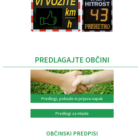
Caption
PREDLAGAJTE OBČINI
Predlogi, pobude in prijava napak
Predlogi za mlade
OBČINSKI PREDPISI