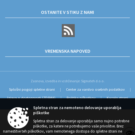
OSTANITE V STIKU Z NAMI
VREMENSKA NAPOVED
Zasnova, izvedba in vzdrževanje: Sigmateh d.o.o.
Splošni pogoji spletne strani
Center za varstvo osebnih podatkov
|
|
Izjava o dostopnosti (ZDSMA)
Politika piškotkov
Kazalo strani
|
|
Spletna stran za nemoteno delovanje uporablja
piškotke
Spletna stran za delovanje uporablja samo nujno potrebne
piškotke, za katere ne potrebujemo vaše privolitve. Brez
namestitve teh piškotkov, vam nemotenega dostopa do spletne strani ne