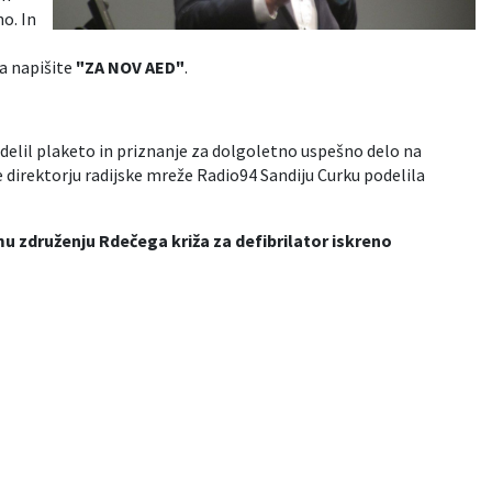
no. In
a napišite
"ZA NOV AED"
.
odelil plaketo in priznanje za dolgoletno uspešno delo na
e direktorju radijske mreže Radio94 Sandiju Curku podelila
 združenju Rdečega križa za defibrilator iskreno