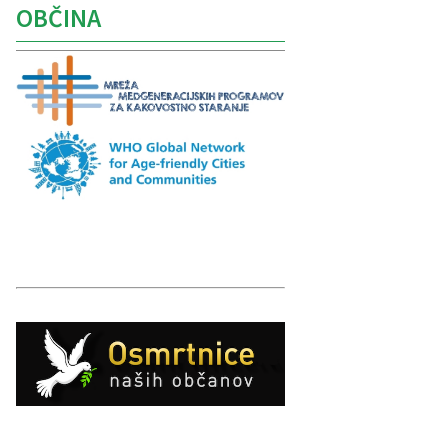
OBČINA
Caption
Caption