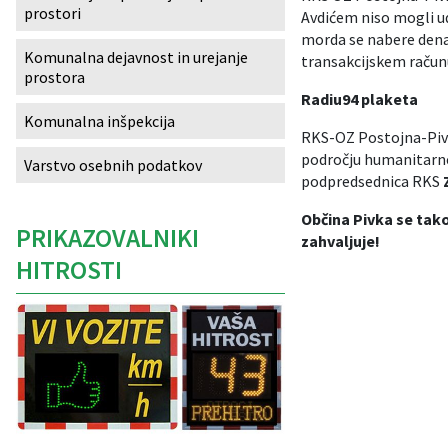
prostori
Avdićem niso mogli udel
Izobraževanje
morda se nabere denarj
Komunalna dejavnost in urejanje
transakcijskem račun
prostora
Kultura, šport in turizem
Radiu94 plaketa
Komunalna inšpekcija
Sociala in zdravstvo
RKS-OZ Postojna-Pivka
področju humanitarne 
Varstvo osebnih podatkov
Skupna občinska uprava
podpredsednica RKS
Občina Pivka se tak
PRIKAZOVALNIKI
zahvaljuje!
HITROSTI
Caption