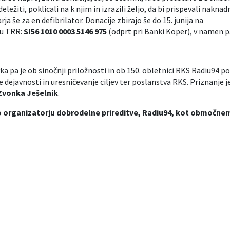
ežiti, poklicali na k njim in izrazili željo, da bi prispevali naknad
a še za en defibrilator. Donacije zbirajo še do 15. junija na
u TRR:
SI56 1010 0003 5146 975
(odprt pri Banki Koper), v namen p
 pa je ob sinočnji priložnosti in ob 150. obletnici RKS Radiu94 p
dejavnosti in uresničevanje ciljev ter poslanstva RKS. Priznanje j
Zvonka Ješelnik
.
o organizatorju dobrodelne prireditve, Radiu94, kot območnemu