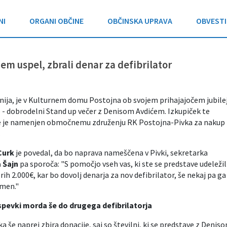
NI
ORGANI OBČINE
OBČINSKA UPRAVA
OBVESTI
em uspel, zbrali denar za defibrilator
 junija, je v Kulturnem domu Postojna ob svojem prihajajočem jubile
 - dobrodelni Stand up večer z Denisom Avdićem. Izkupiček te
ve je namenjen območnemu združenju RK Postojna-Pivka za nakup
.
Curk
je povedal, da bo naprava nameščena v Pivki, sekretarka
 Šajn
pa sporoča: "S pomočjo vseh vas, ki ste se predstave udeležili
ih 2.000€, kar bo dovolj denarja za nov defibrilator, še nekaj pa ga
amen."
spevki morda še do drugega defibrilatorja
 še naprej zbira donacije, saj so številni, ki se predstave z Denis