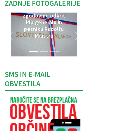
ZADNJE FOTOGALERIJE
V Parku vojaške
zgodovine odkrit
kip generalu in
pesniku Rudolfu
Maistru
SMS IN E-MAIL
OBVESTILA