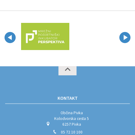
KONTAKT
Občina Pivka
Kolodvorska cesta 5
6257 Pivka
05 72 10 100