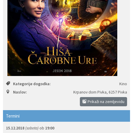
Izobraževanje
Kultura, šport in turizem
Sociala in zdravstvo
Skupna občinska uprava
Kategorije dogodka:
Kino
Naslov:
Krpanov dom Pivka
,
6257 Pivka
Prikaži na zemljevidu
Termini
15.12.2018
(sobota)
ob
19:00