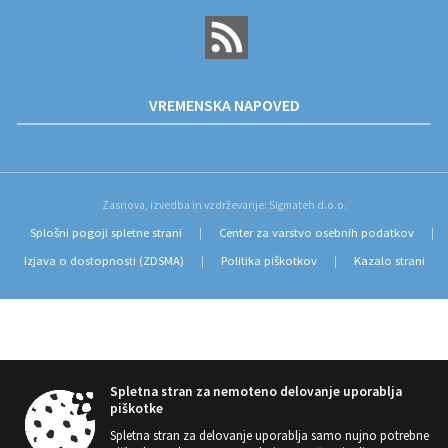
VREMENSKA NAPOVED
Zasnova, izvedba in vzdrževanje: Sigmateh d.o.o.
Splošni pogoji spletne strani
Center za varstvo osebnih podatkov
|
|
Izjava o dostopnosti (ZDSMA)
Politika piškotkov
Kazalo strani
|
|
Spletna stran za nemoteno delovanje uporablja
piškotke
Spletna stran za delovanje uporablja samo nujno potrebne