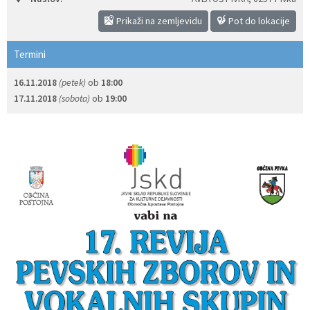
Izobraževanje
Prikaži na zemljevidu
Pot do lokacije
Termini
Kultura, šport in turizem
16.11.2018
(petek)
ob
18:00
Sociala in zdravstvo
17.11.2018
(sobota)
ob
19:00
Skupna občinska uprava